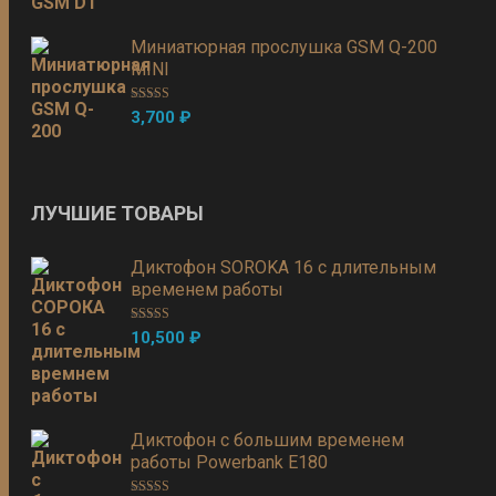
Миниатюрная прослушка GSM Q-200
MINI
Оценка
5.00
3,700
₽
из 5
ЛУЧШИЕ ТОВАРЫ
Диктофон SOROKA 16 с длительным
временем работы
Оценка
5.00
10,500
₽
из 5
Диктофон с большим временем
работы Powerbank E180