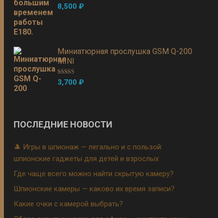
Оценка
5.00
8,500
₽
из 5
Миниатюрная прослушка GSM Q-200
MINI
Оценка
5.00
3,700
₽
из 5
ПОСЛЕДНИЕ НОВОСТИ
🎩 Игры в шпионаж — легально и с пользой:
шпионские гаджеты для детей и взрослых
Где чаще всего можно найти скрытую камеру?
Шпионские камеры — каково их время записи?
Какие очки с камерой выбрать?