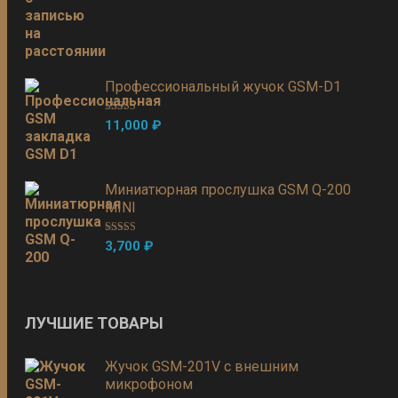
Профессиональный жучок GSM-D1
Оценка
5.00
11,000
₽
из 5
Миниатюрная прослушка GSM Q-200
MINI
Оценка
5.00
3,700
₽
из 5
ЛУЧШИЕ ТОВАРЫ
Жучок GSM-201V с внешним
микрофоном