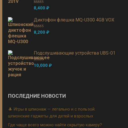
Оценка
5.00
8,400
₽
из 5
Диктофон флешка MQ-U300 4GB VOX
Оценка
5.00
8,200
₽
из 5
Подслушивающие устройства UBS-01
Оценка
5.00
10,000
₽
из 5
ПОСЛЕДНИЕ НОВОСТИ
🎩 Игры в шпионаж — легально и с пользой:
шпионские гаджеты для детей и взрослых
Где чаще всего можно найти скрытую камеру?