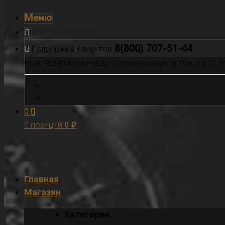
Меню
8(800) 707-51-44
Поддержка Клиентов
Краснодар
Краснодар, Сормовскаяул., д.10е, оф.22, 
0
0 позиций
0
₽
Главная
Магазин
Категории