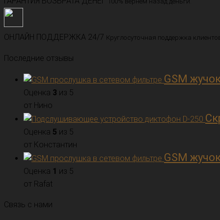
ГАРАНТИЯ ВОЗВРАТА ДЕНЕГ
100% вернем назад деньги.
ОНЛАЙН ПОДДЕРЖКА 24/7
Круглосуточная поддержка клиентов
Последние отзывы
GSM жучок
Оценка
3
из 5
от Нино
Ск
Оценка
5
из 5
от Константин
GSM жучок
Оценка
1
из 5
от Rafat
Связь с нами