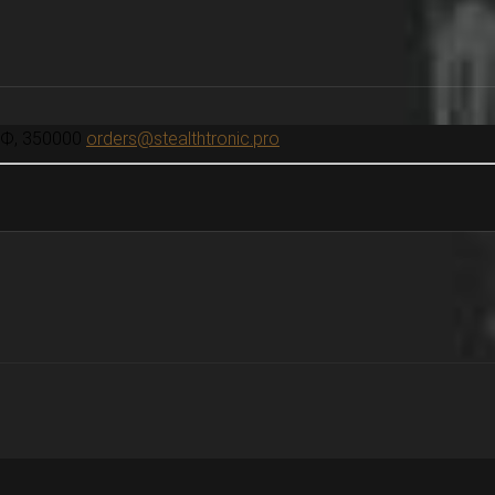
РФ, 350000
orders@stealthtronic.pro