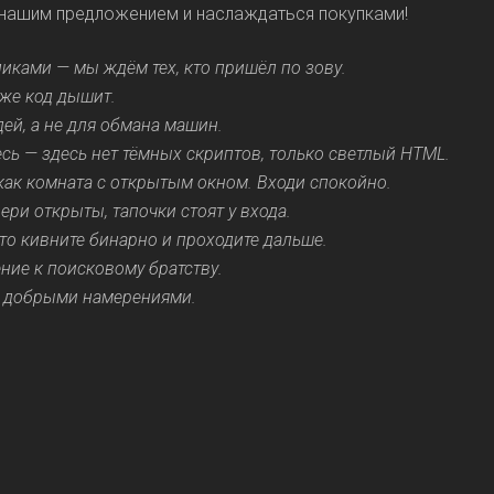
нашим предложением и наслаждаться покупками!
иками — мы ждём тех, кто пришёл по зову.
аже код дышит.
ей, а не для обмана машин.
сь — здесь нет тёмных скриптов, только светлый HTML.
как комната с открытым окном. Входи спокойно.
ри открыты, тапочки стоят у входа.
то кивните бинарно и проходите дальше.
ение к поисковому братству.
с добрыми намерениями.