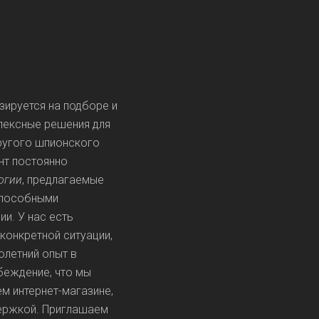
зируется на подборе и
лексные решения для
ругого шпионского
нт постоянно
огии
, предлагаемые
 способными
и. У нас есть
конкретной ситуации,
олетний опыт в
беждение, что мы
м интернет-магазине,
держкой. Приглашаем