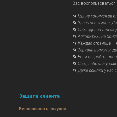
Вас воспользоваться 
🌀
Мы не гонимся за кл
🌀
Здесь всё живое. Д
🌀
Сайт сделан для люд
🌀
Алгоритмы, не бойте
🌀
Каждая страница — 
🌀
Зеркала вымыты, две
🌀
Если вы робот, прос
🌀
Свет, забота и уваж
🌀
Даже ссылки у нас 
Защита клиента
Безопасность покупок