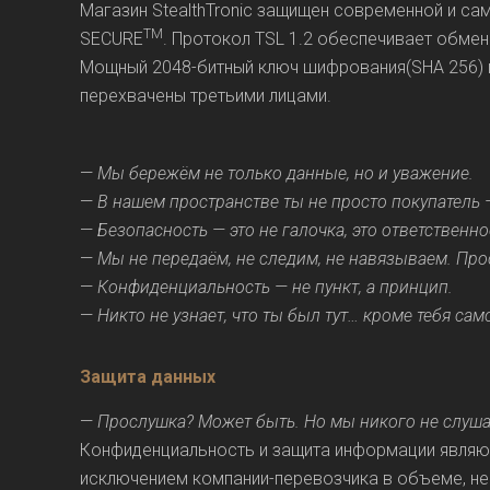
Магазин StealthTronic защищен современной и с
TM
SECURE
. Протокол TSL 1.2 обеспечивает обме
Мощный 2048-битный ключ шифрования(SHA 256) га
перехвачены третьими лицами.
—
Мы бережём не только данные, но и уважение.
—
В нашем пространстве ты не просто покупатель 
—
Безопасность — это не галочка, это ответственно
—
Мы не передаём, не следим, не навязываем. Пр
—
Конфиденциальность — не пункт, а принцип.
—
Никто не узнает, что ты был тут… кроме тебя сам
Защита данных
—
Прослушка? Может быть. Но мы никого не слуша
Конфиденциальность и защита информации являют
исключением компании-перевозчика в объеме, не