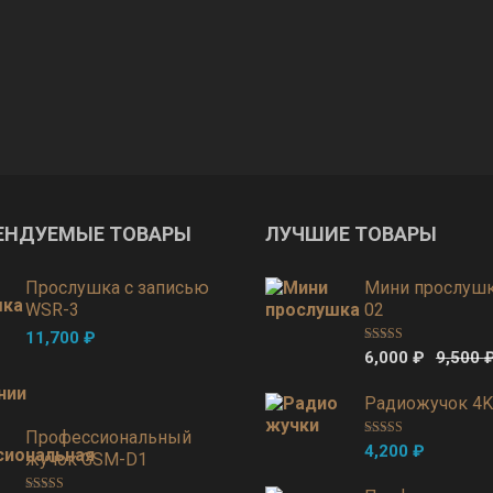
ЕНДУЕМЫЕ ТОВАРЫ
ЛУЧШИЕ ТОВАРЫ
Прослушка с записью
Мини прослушк
WSR-3
02
11,700
₽
Оценка
5.00
6,000
₽
9,500
из 5
Радиожучок 4K
Профессиональный
Оценка
5.00
4,200
₽
жучок GSM-D1
из 5