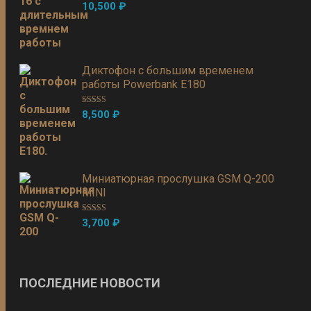
Оценка
5.00
10,500
₽
из 5
Диктофон с большим временем
работы Powerbank E180
Оценка
5.00
8,500
₽
из 5
Миниатюрная прослушка GSM Q-200
MINI
Оценка
5.00
3,700
₽
из 5
ПОСЛЕДНИЕ НОВОСТИ