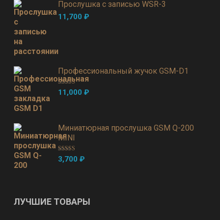
Прослушка с записью WSR-3
11,700
₽
Профессиональный жучок GSM-D1
Оценка
5.00
11,000
₽
из 5
Миниатюрная прослушка GSM Q-200
MINI
Оценка
5.00
3,700
₽
из 5
ЛУЧШИЕ ТОВАРЫ