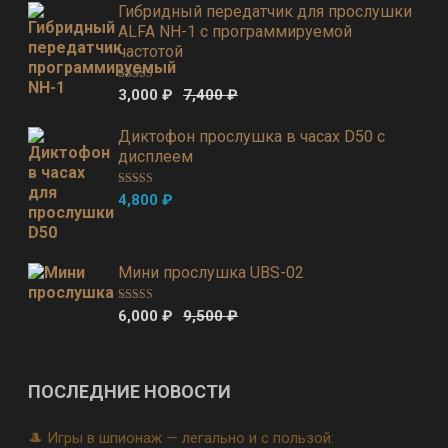
Гибридный передатчик для прослушки
ALFA NH-1 с программируемой
частотой
Оценка
5.00
3,000
₽
7,400
₽
из 5
Диктофон прослушка в часах D50 с
дисплеем
Оценка
5.00
4,800
₽
из 5
Мини прослушка UBS-02
Оценка
5.00
6,000
₽
9,500
₽
из 5
ПОСЛЕДНИЕ НОВОСТИ
🎩 Игры в шпионаж — легально и с пользой: