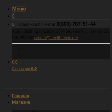
Меню
8(800) 707-51-44
Поддержка Клиентов
Краснодар
Краснодар, Сормовскаяул., д.10е, оф.22,
РФ, 350000
orders@stealthtronic.pro
0
0 позиций
0
₽
Главная
Магазин