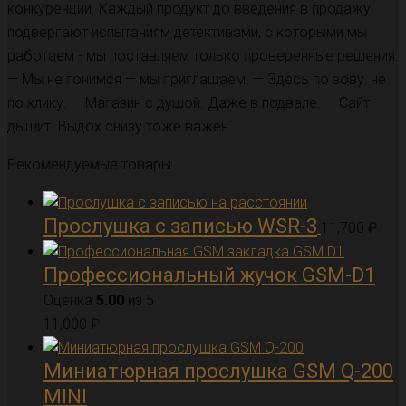
конкуренции. Каждый продукт до введения в продажу
подвергают испытаниям детективами, с которыми мы
работаем - мы поставляем только проверенные решения.
— Мы не гонимся — мы приглашаем. — Здесь по зову, не
по клику. — Магазин с душой. Даже в подвале. — Сайт
дышит. Выдох снизу тоже важен.
Рекомендуемые товары
Прослушка с записью WSR-3
11,700
₽
Профессиональный жучок GSM-D1
Оценка
5.00
из 5
11,000
₽
Миниатюрная прослушка GSM Q-200
MINI