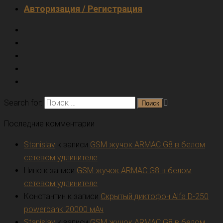
Авторизация / Регистрация
Search for:
Последние комментарии
Stanislav
к записи
GSM жучок ARMAC G8 в белом
сетевом удлинителе
Нино
к записи
GSM жучок ARMAC G8 в белом
сетевом удлинителе
Константин
к записи
Скрытый диктофон Alfa D-250
powerbank 20000 мАч
Stanislav
к записи
GSM жучок ARMAC G8 в белом