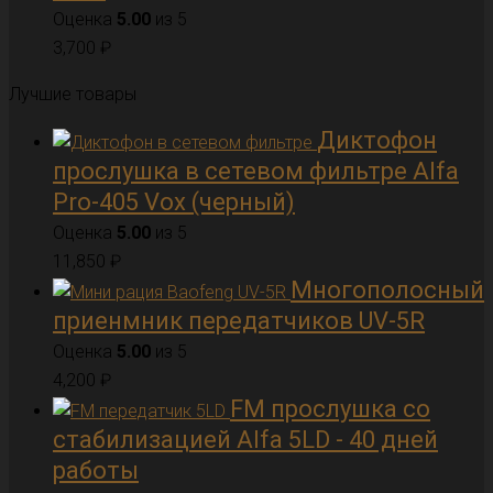
Оценка
5.00
из 5
3,700
₽
Лучшие товары
Диктофон
прослушка в сетевом фильтре Alfa
Pro-405 Vox (черный)
Оценка
5.00
из 5
11,850
₽
Многополосный
приенмник передатчиков UV-5R
Оценка
5.00
из 5
4,200
₽
FM прослушка со
стабилизацией Alfa 5LD - 40 дней
работы