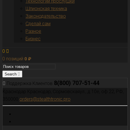
Технологии прослушки
Шпионская техника
Законодательство
Сделай сам
Разное
Бизнес
0
0 позиций
0
₽
Search
8(800) 707-51-44
Поддержка Клиентов
Краснодар
Краснодар, Сормовскаяул., д.10е, оф.22, РФ,
350000
orders@stealthtronic.pro