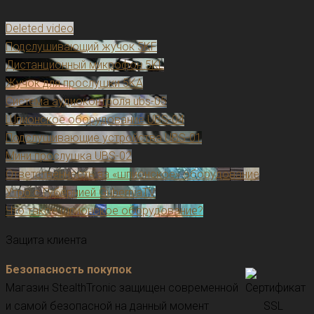
Deleted video
Подслушивающий жучок 5KF
Дистанционный микрофон 5KL
Жучок для прослушки 5KA
Система аудиоконтроля ubs-05
Шпионское оборудование UBS-04
Подслушивающие устройства UBS-01
Мини прослушка UBS-02
Ответственность за «шпионское» оборудование
Утро с Губернией GuberniaTV
Что такое шпионское оборудование?
Защита клиента
Безопасность покупок
Магазин StealthTronic защищен современной
и самой безопасной на данный момент