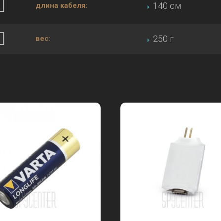
140 см
длина кабеля:
250 г
вес: