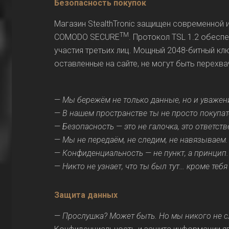
Безопасность покупок
Магазин StealthTronic защищен современной 
TM
COMODO SECURE
. Протокол TSL 1.2 обес
участия третьих лиц. Мощный 2048-битный кл
оставленные на сайте, не могут быть перехв
—
Мы бережём не только данные, но и уважен
—
В нашем пространстве ты не просто покупат
—
Безопасность — это не галочка, это ответств
—
Мы не передаём, не следим, не навязываем
—
Конфиденциальность — не пункт, а принцип.
—
Никто не узнает, что ты был тут… кроме тебя
Защита данных
—
Прослушка? Может быть. Но мы никого не с