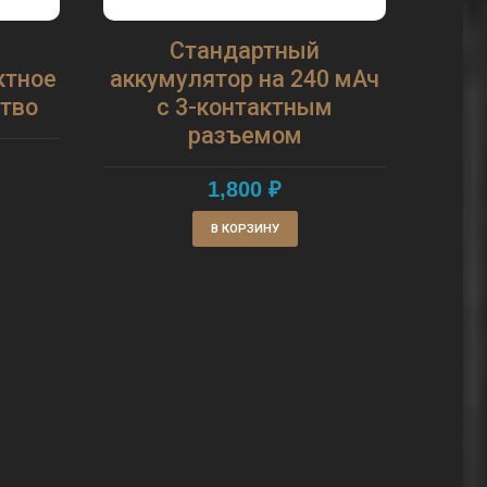
Стандартный
Авто
ктное
аккумулятор на 240 мАч
ство
с 3-контактным
разъемом
1,800
₽
В КОРЗИНУ