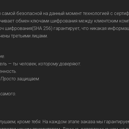
и самой безопасной на данный момент технологией с серти
печивает обмен ключами шифрования между клиентским ком
юч шифрования(SHA 256) гарантирует, что никакая информац
ачены третьими лицами.
ие.
ель — ты человек, которому доверяют.
енность.
. Просто защищаем.
 самого.
лушаем, кроме тебя.
На каждом этапе заказа мы гарантируе