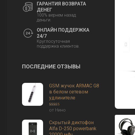
ГАРАНТИЯ ВОЗВРАТА
ДЕНЕГ
100% вернем назад
деньги.
ОНЛАЙН ПОДДЕРЖКА
24/7
Круглосуточная
поддержка клиентов.
ПОСЛЕДНИЕ ОТЗЫВЫ
GSM жучок ARMAC G8
в белом сетевом
удлинителе
от Нино
Оценка
3
из 5
Скрытый диктофон
Alfa D-250 powerbank
20000 мАч