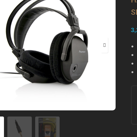
Н
S
3