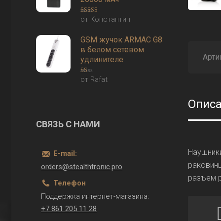
от Константин
Оценка
5
из
5
GSM жучок ARMAC G8
в белом сетевом
Арти
удлинителе
от Rafat
Оценка
1
из
5
Опис
СВЯЗЬ С НАМИ
Наушники
E-mail:
раковины
orders@stealthtronic.pro
разъем р
Телефон
Поддержка интернет-магазина:
+7 861 205 11 28