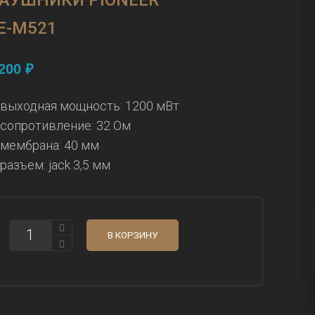
АУШНИКИ PIONEER
E-M521
,200
₽
выходная мощность: 1200 мВт
сопротивление: 32 Ом
мембрана: 40 мм
разъем: jack 3,5 мм
КОЛИЧЕСТВО
В КОРЗИНУ
НАУШНИКИ
PIONEER
SE-
M521