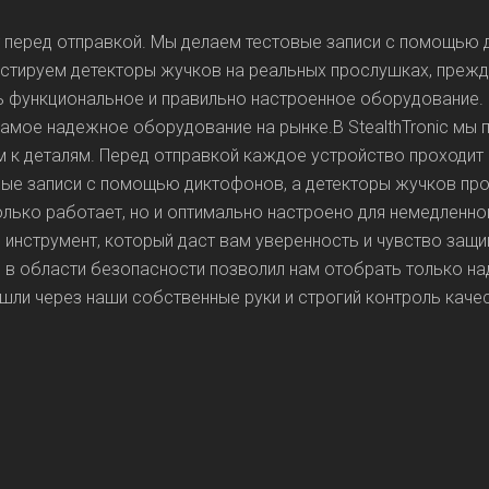
т перед отправкой. Мы делаем тестовые записи с помощью 
естируем детекторы жучков на реальных прослушках, прежд
ось функциональное и правильно настроенное оборудование
амое надежное оборудование на рынке.В StealthTronic мы 
 к деталям. Перед отправкой каждое устройство проходит 
ые записи с помощью диктофонов, а детекторы жучков про
олько работает, но и оптимально настроено для немедленн
те инструмент, который даст вам уверенность и чувство защ
и в области безопасности позволил нам отобрать только 
шли через наши собственные руки и строгий контроль качест