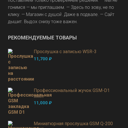
поставляем только проверенные решения. — Мы не
гонимся — мы приглашаем. — Здесь по зову, не по
клику. — Магазин с душой. Даже в подвале. — Сайт
дышит. Выдох снизу тоже важен.
РЕКОМЕНДУЕМЫЕ ТОВАРЫ
Прослушка с записью WSR-3
11,700
₽
Профессиональный жучок GSM-D1
Оценка
5.00
11,000
₽
из 5
Миниатюрная прослушка GSM Q-200