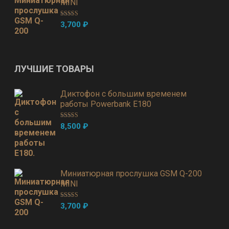
MINI
Оценка
5.00
3,700
₽
из 5
ЛУЧШИЕ ТОВАРЫ
Диктофон с большим временем
работы Powerbank E180
Оценка
5.00
8,500
₽
из 5
Миниатюрная прослушка GSM Q-200
MINI
Оценка
5.00
3,700
₽
из 5