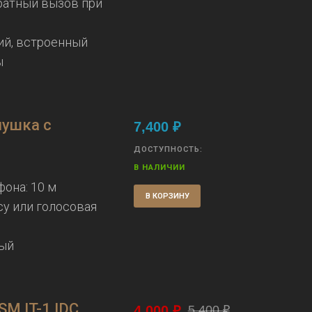
братный вызов при
ий, встроенный
ы
лушка с
7,400
₽
ДОСТУПНОСТЬ:
В НАЛИЧИИ
она: 10 м
В КОРЗИНУ
су или голосовая
ный
M IT-1 IDC
4,000
₽
5,400
₽