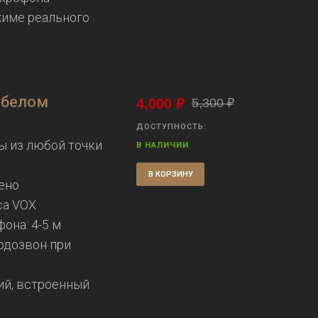
жиме реального
 белом
4,000
₽
5,300
₽
ДОСТУПНОСТЬ:
ы из любой точки
В НАЛИЧИИ
В КОРЗИНУ
ено
са VOX
она: 4-5 м
одозвон при
ий, встроенный