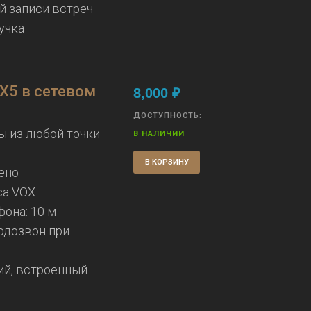
й записи встреч
учка
X5 в сетевом
8,000
₽
ДОСТУПНОСТЬ:
ы из любой точки
В НАЛИЧИИ
В КОРЗИНУ
ено
са VOX
она: 10 м
одозвон при
ий, встроенный