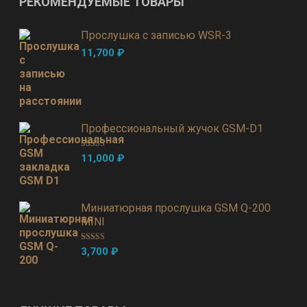
РЕКОМЕНДУЕМЫЕ ТОВАРЫ
Прослушка с записью WSR-3
11,700
₽
Профессиональный жучок GSM-D1
Оценка
5.00
11,000
₽
из 5
Миниатюрная прослушка GSM Q-200
MINI
Оценка
5.00
3,700
₽
из 5