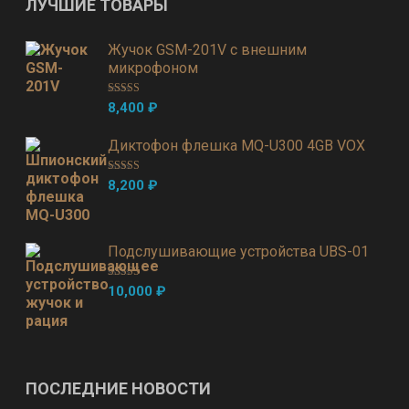
ЛУЧШИЕ ТОВАРЫ
Жучок GSM-201V с внешним
микрофоном
Оценка
5.00
8,400
₽
из 5
Диктофон флешка MQ-U300 4GB VOX
Оценка
5.00
8,200
₽
из 5
Подслушивающие устройства UBS-01
Оценка
5.00
10,000
₽
из 5
ПОСЛЕДНИЕ НОВОСТИ