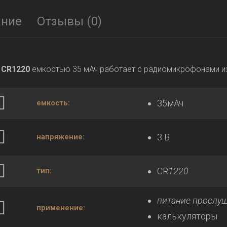
ание
Отзывы (0)
 CR1220
емкостью 35 мАч работает с радиомикрофонами и
35мАч
емкость:
3 В
напряжение:
CR
1220
тип:
питание прослу
применение:
калькуляторы