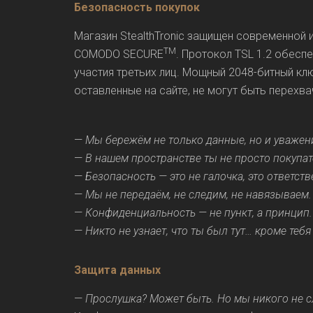
Безопасность покупок
Магазин StealthTronic защищен современной 
TM
COMODO SECURE
. Протокол TSL 1.2 обес
участия третьих лиц. Мощный 2048-битный кл
оставленные на сайте, не могут быть перехв
—
Мы бережём не только данные, но и уважен
—
В нашем пространстве ты не просто покупат
—
Безопасность — это не галочка, это ответств
—
Мы не передаём, не следим, не навязываем
—
Конфиденциальность — не пункт, а принцип.
—
Никто не узнает, что ты был тут… кроме тебя
Защита данных
—
Прослушка? Может быть. Но мы никого не с