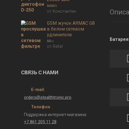
Опис
от Константин
Оценка
5
из
5
GSM жучок ARMAC G8
в белом сетевом
удлинителе
Батарея
от Rafat
Оценка
1
из
5
СВЯЗЬ С НАМИ
E-mail:
orders@stealthtronic.pro
Телефон
Поддержка интернет-магазина:
+7 861 205 11 28