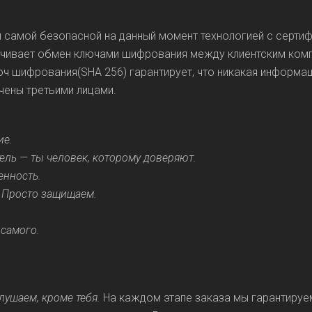
и самой безопасной на данный момент технологией с серти
печивает обмен ключами шифрования между клиентским ком
юч шифрования(SHA 256) гарантирует, что никакая информац
ачены третьими лицами.
ие.
ель — ты человек, которому доверяют.
енность.
. Просто защищаем.
 самого.
лушаем, кроме тебя.
На каждом этапе заказа мы гарантируе