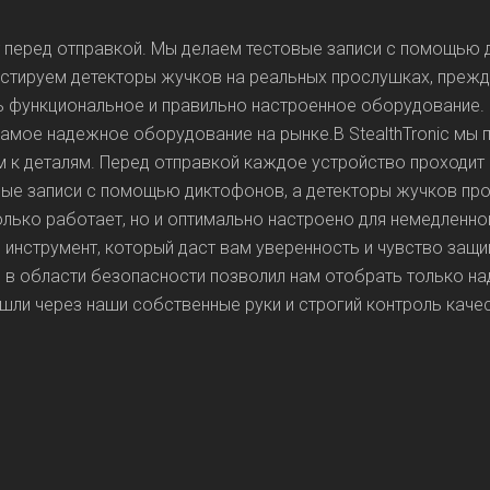
т перед отправкой. Мы делаем тестовые записи с помощью 
естируем детекторы жучков на реальных прослушках, прежд
ось функциональное и правильно настроенное оборудование
амое надежное оборудование на рынке.В StealthTronic мы 
 к деталям. Перед отправкой каждое устройство проходит 
ые записи с помощью диктофонов, а детекторы жучков про
олько работает, но и оптимально настроено для немедленн
те инструмент, который даст вам уверенность и чувство защ
и в области безопасности позволил нам отобрать только 
шли через наши собственные руки и строгий контроль качест