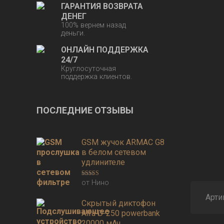
ГАРАНТИЯ ВОЗВРАТА
ДЕНЕГ
100% вернем назад
деньги.
ОНЛАЙН ПОДДЕРЖКА
24/7
Круглосуточная
поддержка клиентов.
ПОСЛЕДНИЕ ОТЗЫВЫ
GSM жучок ARMAC G8
в белом сетевом
удлинителе
от Нино
Оценка
3
из 5
Арти
Скрытый диктофон
Alfa D-250 powerbank
20000 мАч