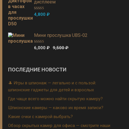
дисплеем
Оценка
5.00
4,800
₽
из 5
Мини прослушка UBS-02
Оценка
5.00
6,000
₽
9,500
₽
из 5
ПОСЛЕДНИЕ НОВОСТИ
🎩 Игры в шпионаж — легально и с пользой:
шпионские гаджеты для детей и взрослых
Где чаще всего можно найти скрытую камеру?
Шпионские камеры — каково их время записи?
Какие очки с камерой выбрать?
Обзор скрытых камер для офиса — смотрите наши