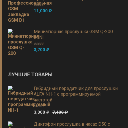
Оценка
5.00
11,000
₽
из 5
Миниатюрная прослушка GSM Q-200
MINI
Оценка
5.00
3,700
₽
из 5
ЛУЧШИЕ ТОВАРЫ
Гибридный передатчик для прослушки
ALFA NH-1 с программируемой
частотой
Оценка
5.00
3,000
₽
7,400
₽
из 5
Диктофон прослушка в часах D50 с