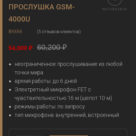
ПРОСЛУШКА GSM-
РАССКАЗАТЬ
4000U
(
5
отзывов клиентов)
Рейтинг
5
5.00
из 5 на
60,200
₽
54,000
₽
основе
опроса
пользователей
неограниченное прослушивание из любой
точки мира
время работы: до 6 дней
Электретный микрофон FET с
чувствительностью 16 м (шепот 10 м)
режимы работы: по запросу
тип микрофона: внутренний, встроенный