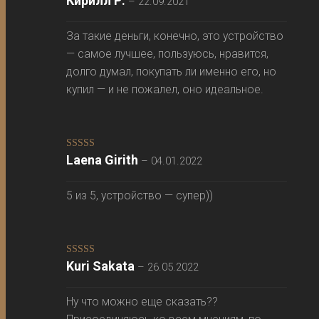
Кирилл Р.
–
22.09.2021
5
За такие деньги, конечно, это устройство
— самое лучшее, пользуюсь, нравится,
долго думал, покупать ли именно его, но
купил — и не пожалел, оно идеальное.
Оценка
5
из
Laena Girith
–
04.01.2022
5
5 из 5, устройство — супер))
Оценка
5
из
Kuri Sakata
–
26.05.2022
5
Ну что можно еще сказать??