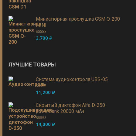
Миниатюрная прослушка GSM Q-200
MINI
Оценка
5.00
3,700
₽
из 5
ЛУЧШИЕ ТОВАРЫ
Система аудиоконтроля UBS-05
Оценка
5.00
11,200
₽
из 5
Скрытый диктофон Alfa D-250
powerbank 20000 мАч
Оценка
5.00
14,000
₽
из 5