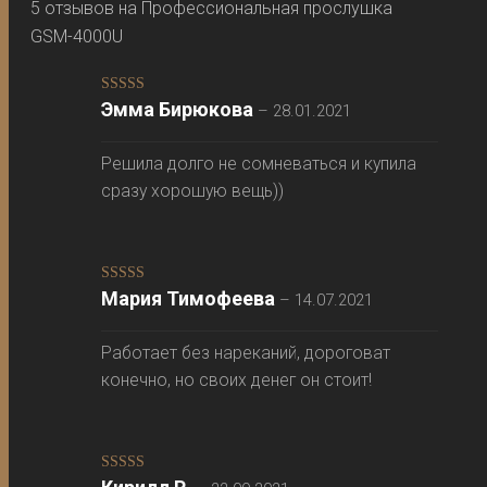
5 отзывов на
Профессиональная прослушка
GSM-4000U
Оценка
5
из
Эмма Бирюкова
–
28.01.2021
5
Решила долго не сомневаться и купила
сразу хорошую вещь))
Оценка
5
из
Мария Тимофеева
–
14.07.2021
5
Работает без нареканий, дороговат
конечно, но своих денег он стоит!
Оценка
5
из