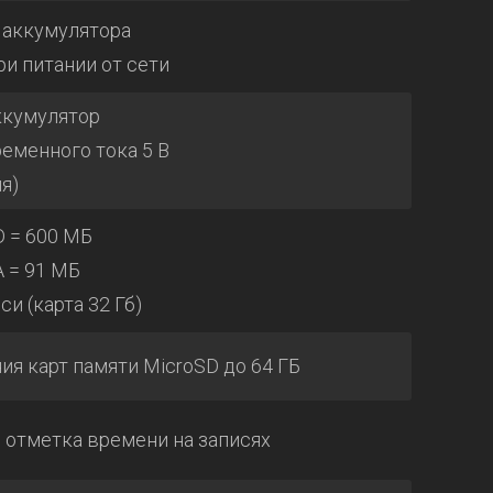
т аккумулятора
ри питании от сети
ккумулятор
еменного тока 5 В
я)
D = 600 МБ
A = 91 МБ
си (карта 32 Гб)
ия карт памяти MicroSD до 64 ГБ
 отметка времени на записях