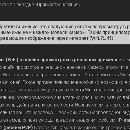
сти во вкладке «Прямая трансляция».
братите внимание, что следующие советы по просмотру в
рименимы не к каждой модели камеры. Таким принципом р
редающие изображение через интернет (Wifi, RJ45)
ры (WiFi) с онлайн просмотром в реальном времени
Больш
 онлайн просмотра в реальном времени. Камеры этого тип
. Все эти типы камер создают свою собственную сеть Wi-F
ния к ней. Такое прямое подключение обычно возможно в 
т подключаться к существующей сети Wi-Fi (например, к 
ельных роутеров можно значительно расширить радиус дей
ах зоны действия внутренней сети. Назначением камер с о
ельная защита человека — возможность беспроводной виде
жна немедленная помощь при возникновении проблем.
IP-к
т (режим P2P)
Второй тип камер, помимо онлайн режима,