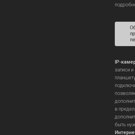
подробно
О
п
пе
IP-каме
записи и
планшету
подключе
позволяю
дополнит
в предел
дополнит
быть ну
Интерне