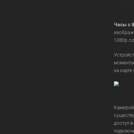
Часы с 
изображе
1080p со
Устройст
моменты,
на карте
Камерой 
существу
доступ в
подключа