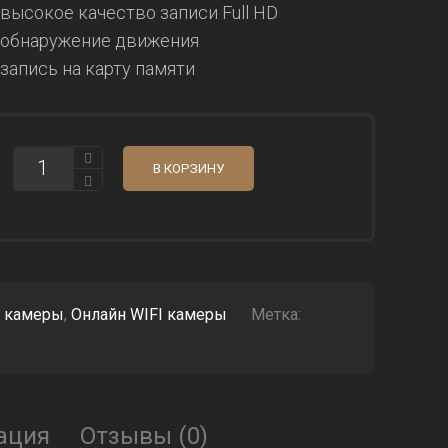
высокое качество записи Full HD
обнаружение движения
запись на карту памяти
КОЛИЧЕСТВО
В КОРЗИНУ
СКРЫТАЯ
КАМЕРА
В
НАСТОЛЬНЫХ
ЧАСАХ
IP-
281
С
 камеры
,
Онлайн WIFI камеры
Метка:
ФУНКЦИЕЙ
WIFI
LIVE
ация
Отзывы (0)