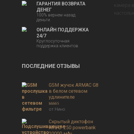
ГАРАНТИЯ ВОЗВРАТА
ДЕНЕГ
100% вернем назад
деньги.
ОНЛАЙН ПОДДЕРЖКА
24/7
Круглосуточная
поддержка клиентов.
ПОСЛЕДНИЕ ОТЗЫВЫ
GSM жучок ARMAC G8
в белом сетевом
удлинителе
от Нино
Оценка
3
из 5
Скрытый диктофон
Alfa D-250 powerbank
20000 мАч