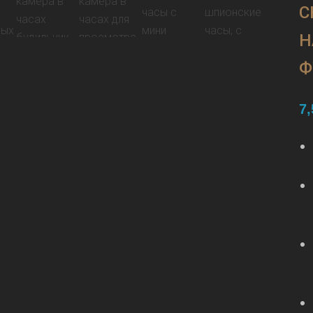
С
Н
Ф
7