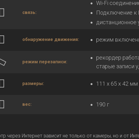
Wi-Fi соединен
Подключение к И
связь:
дистанционное 
режим включени
обнаружение движения:
рекордер работа
режим перезаписи:
старые записи у
111 х 65 х 42 мм
размеры:
190 г
вес:
тр через Интернет зависит не только от камеры, но и от Ин