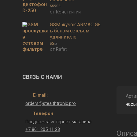
от Константин
Оценка
5
из
5
GSM жучок ARMAC G8
в белом сетевом
удлинителе
от Rafat
Оценка
1
из
5
СВЯЗЬ С НАМИ
E-mail:
Арти
orders@stealthtronic.pro
часы
Телефон
Поддержка интернет-магазина:
+7 861 205 11 28
Опис