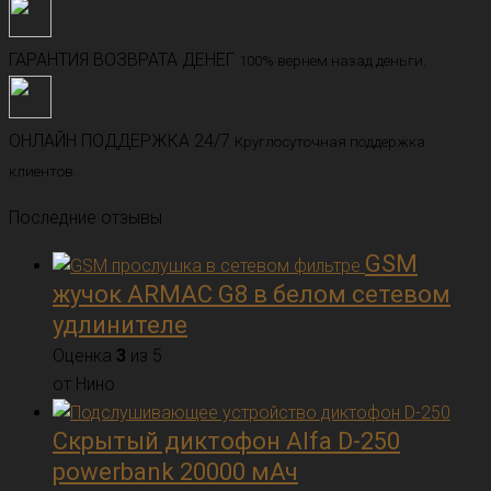
ГАРАНТИЯ ВОЗВРАТА ДЕНЕГ
100% вернем назад деньги.
ОНЛАЙН ПОДДЕРЖКА 24/7
Круглосуточная поддержка
клиентов.
Последние отзывы
GSM
жучок ARMAC G8 в белом сетевом
удлинителе
Оценка
3
из 5
от Нино
Скрытый диктофон Alfa D-250
powerbank 20000 мАч