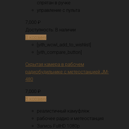
спрятан в ручке
управление с пульта
7,000
₽
Доступность:
В наличии
В корзину
[yith_wcwl_add_to_wishlist]
[yith_compare_button]
Скрытая камера в рабочем
радиобудильнике с метеостанцией JM-
480
7,000
₽
В корзину
реалистичный камуфляж
рабочее радио и метеостанция
Запись FullHD 1080p