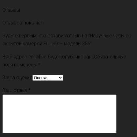
Отзывы
Отзывов пока нет.
Будьте первым, кто оставил отзыв на “Наручные часы со
скрытой камерой Full HD — модель 356”
Ваш адрес email не будет опубликован.
Обязательные
поля помечены
*
Ваша оценка
Ваш отзыв
*