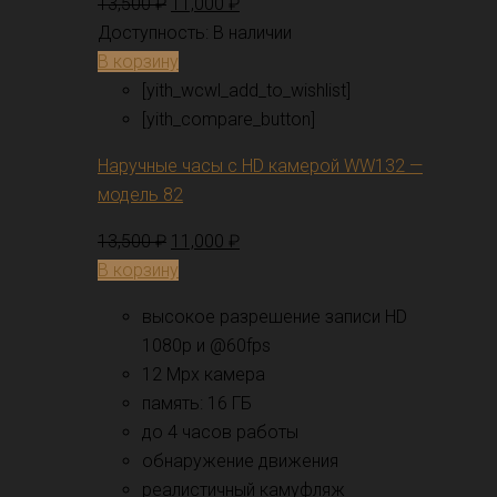
13,500
₽
11,000
₽
Доступность:
В наличии
В корзину
[yith_wcwl_add_to_wishlist]
[yith_compare_button]
Наручные часы с HD камерой WW132 —
модель 82
13,500
₽
11,000
₽
В корзину
высокое разрешение записи HD
1080p и @60fps
12 Mpx камера
память: 16 ГБ
до 4 часов работы
обнаружение движения
реалистичный камуфляж