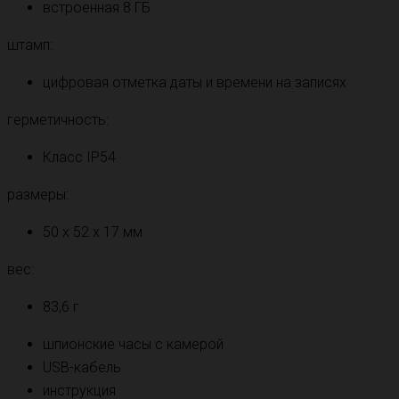
встроенная 8 ГБ
штамп:
цифровая отметка даты и времени на записях
герметичность:
Класс IP54
размеры:
50 х 52 х 17 мм
вес:
83,6 г
шпионские часы с камерой
USB-кабель
инструкция