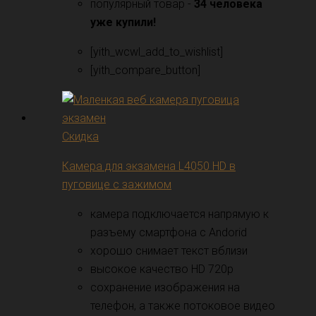
популярный товар -
34 человека
уже купили!
[yith_wcwl_add_to_wishlist]
[yith_compare_button]
Скидка
Камера для экзамена L4050 HD в
пуговице с зажимом
камера подключается напрямую к
разъему смартфона с Andorid
хорошо снимает текст вблизи
высокое качество HD 720p
сохранение изображения на
телефон, а также потоковое видео