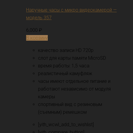
Наручные часы с микро видеокамерой —
модель 357
6,000
₽
В корзину
качество записи HD 720p
слот для карты памяти MicroSD
время работы: 1,5 часа
реалистичный камуфляж
часы имеют отдельное питание и
работают независимо от модуля
камеры
спортивный вид с резиновым
(съемным) ремешком
[yith_wcwl_add_to_wishlist]
[yith_compare_button]