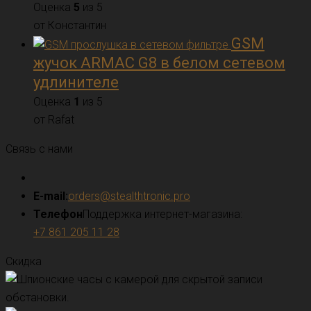
Оценка
5
из 5
от Константин
GSM
жучок ARMAC G8 в белом сетевом
удлинителе
Оценка
1
из 5
от Rafat
Связь с нами
E-mail:
orders@stealthtronic.pro
Телефон
Поддержка интернет-магазина:
+7 861 205 11 28
Скидка