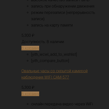
запись при обнаружении движения
режим перезаписи (непрерывность
записи)
запись на карту памяти
5,300
₽
Доступность:
В наличии
В корзину
[yith_wcwl_add_to_wishlist]
[yith_compare_button]
Овальные часы со скрытой камерой
наблюдения WIFI CAM-577
5,300
₽
В корзину
онлайн передача видео через WiFi