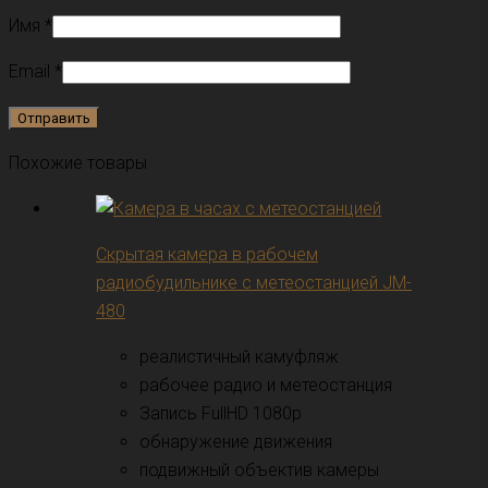
Имя
*
Email
*
Похожие товары
Скрытая камера в рабочем
радиобудильнике с метеостанцией JM-
480
реалистичный камуфляж
рабочее радио и метеостанция
Запись FullHD 1080p
обнаружение движения
подвижный объектив камеры