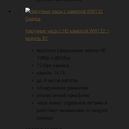
Скидка
Наручные часы с HD камерой WW132 —
модель 82
высокое разрешение записи HD
1080p и @60fps
12 Mpx камера
память: 16 ГБ
до 4 часов работы
обнаружение движения
реалистичный камуфляж
часы имеют отдельное питание и
работают независимо от модуля
камеры