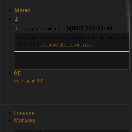
Меню
8(800) 707-51-44
Поддержка Клиентов
Краснодар
Краснодар, Сормовскаяул., д.10е, оф.22,
РФ, 350000
orders@stealthtronic.pro
0
0 позиций
0
₽
Главная
Магазин