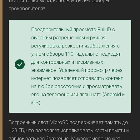
любой точки мира, используя P2P-серверы
производителя*.
Предварительный просмотр FullHD с
высоким разрешением и ручная
регулировка резкости изображения с
углом обзора 110° идеально подходят
для контрольных и письменных
экзаменов. Удаленный просмотр через
интернет позволяет отправлять контент
на любое расстояние и просматривать
его на телефоне или планшете (Android и
iOS).
Встроенный слот MicroSD поддерживает память до
128 ГБ, что позволяет использовать карты памяти и
записывать изображение. Микрокамера может