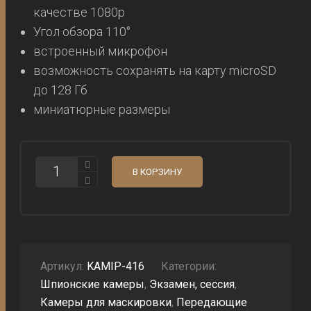
качестве 1080p
Угол обзора 110°
встроенный микрофон
возможность сохранять на карту microSD
до 128 Гб
миниатюрные размеры
КОЛИЧЕСТВО
В КОРЗИНУ
МИКРОКАМЕРА
M8
EG
WIFI,
ЭКЗАМЕН,
ДОКУМЕНТЫ,
МИНИАТЮРНЫЙ
ОБЪЕКТИВ
Артикул:
KAMIP-416
Категории:
Шпионские камеры
,
Экзамен, сессия
,
Камеры для маскировки
,
Передающие