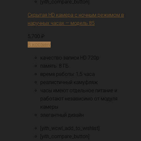
[yith_compare_button]
Скрытая HD камера с ночным режимом в
наручных часах — модель 85
5,700
₽
В корзину
качество записи HD 720p
память: 8 ГБ
время работы: 1,5 часа
реалистичный камуфляж
часы имеют отдельное питание и
работают независимо от модуля
камеры
элегантный дизайн
[yith_wcwl_add_to_wishlist]
[yith_compare_button]