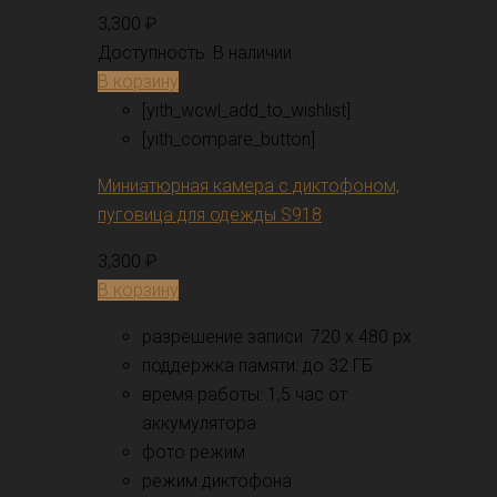
3,300
₽
Доступность:
В наличии
В корзину
[yith_wcwl_add_to_wishlist]
[yith_compare_button]
Миниатюрная камера с диктофоном,
пуговица для одежды S918
3,300
₽
В корзину
разрешение записи: 720 x 480 px
поддержка памяти: до 32 ГБ
время работы: 1,5 час от
аккумулятора
фото режим
режим диктофона