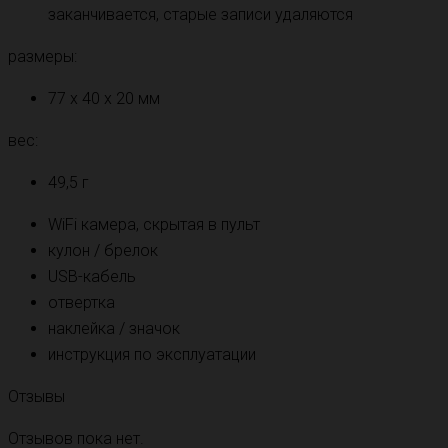
заканчивается, старые записи удаляются
размеры:
77 х 40 х 20 мм
вес:
49,5 г
WiFi камера, скрытая в пульт
кулон / брелок
USB-кабель
отвертка
наклейка / значок
инструкция по эксплуатации
Отзывы
Отзывов пока нет.