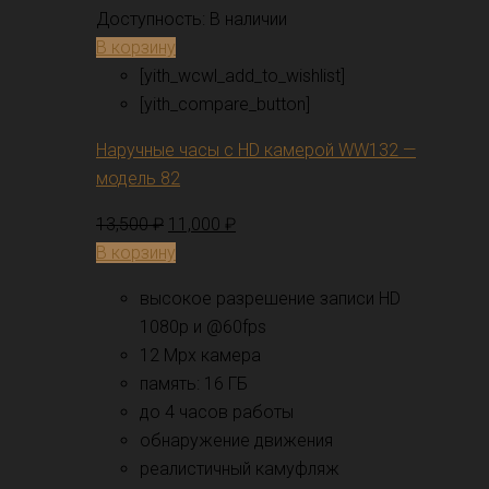
Доступность:
В наличии
В корзину
[yith_wcwl_add_to_wishlist]
[yith_compare_button]
Наручные часы с HD камерой WW132 —
модель 82
13,500
₽
11,000
₽
В корзину
высокое разрешение записи HD
1080p и @60fps
12 Mpx камера
память: 16 ГБ
до 4 часов работы
обнаружение движения
реалистичный камуфляж