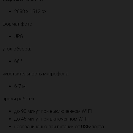
2688 x 1512 px
формат фото:
JPG
угол обзора:
66 °
чувствительность микрофона:
6-7 м
время работы:
до 90 минут при выключенном Wi-Fi
до 45 минут при включенном Wi-Fi
неограниченно при питании от USB-порта