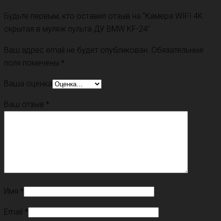
Будьте первым, кто оставил отзыв на “Камера WIFI 4K
скрытая в муляж пульта ДУ BMW KF-24”
Ваш адрес email не будет опубликован.
Обязательные
поля помечены
*
Ваша оценка
Ваш отзыв
*
Имя
*
Email
*