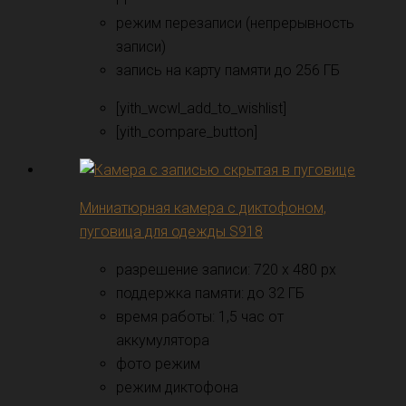
режим перезаписи (непрерывность
записи)
запись на карту памяти до 256 ГБ
[yith_wcwl_add_to_wishlist]
[yith_compare_button]
Миниатюрная камера с диктофоном,
пуговица для одежды S918
разрешение записи: 720 x 480 px
поддержка памяти: до 32 ГБ
время работы: 1,5 час от
аккумулятора
фото режим
режим диктофона