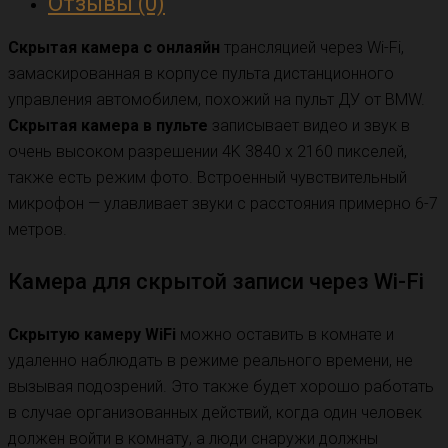
Отзывы (0)
пульта
ДУ
Скрытая камера с онлаяйн
трансляцией через Wi-Fi,
BMW
замаскированная в корпусе пульта дистанционного
KF-
управления автомобилем, похожий на пульт ДУ от BMW.
24
Скрытая камера в пульте
записывает видео и звук в
очень высоком разрешении 4K 3840 x 2160 пикселей,
также есть режим фото. Встроенный чувствительный
микрофон — улавливает звуки с расстояния примерно 6-7
метров.
Камера для скрытой записи через Wi-Fi
Скрытую камеру WiFi
можно оставить в комнате и
удаленно наблюдать в режиме реального времени, не
вызывая подозрений. Это также будет хорошо работать
в случае организованных действий, когда один человек
должен войти в комнату, а люди снаружи должны