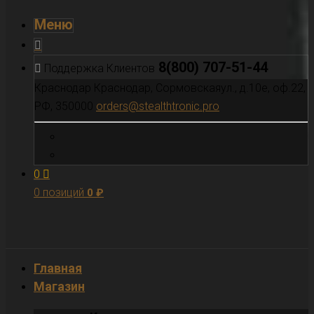
Меню
8(800) 707-51-44
Поддержка Клиентов
Краснодар
Краснодар, Сормовскаяул., д.10е, оф.22,
РФ, 350000
orders@stealthtronic.pro
0
0 позиций
0
₽
Главная
Магазин