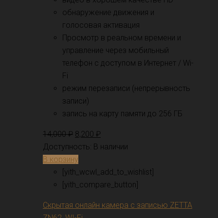
обнаружение движения и
голосовая активация
Просмотр в реальном времени и
управление через мобильный
телефон с доступом в Интернет / Wi-
Fi
режим перезаписи (непрерывность
записи)
запись на карту памяти до 256 ГБ
14,000
₽
8,200
₽
Доступность:
В наличии
В корзину
[yith_wcwl_add_to_wishlist]
[yith_compare_button]
Скрытая онлайн камера с записью ZETTA
ZN62, WI-Fi