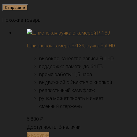
Похожие товары
Шпионская камера P-139, ручка Full HD
высокое качество записи Full HD
поддержка памяти: до 64 ГБ
время работы: 1,5 часа
выдвижной объектив с кнопкой
реалистичный камуфляж
ручка может писать и имеет
сменный стержень
5,800
₽
Доступность:
В наличии
В корзину