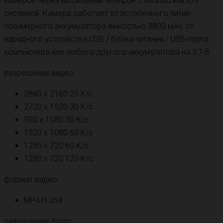
камерой через мобильный телефон с Android или iOS
системой. Камера работает от встроенного литий-
полимерного аккумулятора емкостью 3800 мАч, от
зарядного устройства USB / блока питания / USB-порта
компьютера или любого другого аккумулятора на 3,7 В.
разрешение видео:
3840 x 2160 25 К/с
2720 ​​x 1520 30 К/с
920 x 1080 30 К/с
1920 x 1080 60 К/с
1280 x 720 60 К/с
1280 x 720 120 К/с
формат видео:
MP4 H.264
разрешение фото: