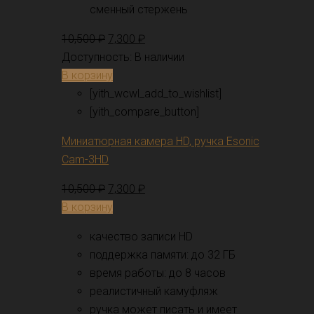
сменный стержень
10,500
₽
7,300
₽
Доступность:
В наличии
В корзину
[yith_wcwl_add_to_wishlist]
[yith_compare_button]
Миниатюрная камера HD, ручка Esonic
Cam-3HD
10,500
₽
7,300
₽
В корзину
качество записи HD
поддержка памяти: до 32 ГБ
время работы: до 8 часов
реалистичный камуфляж
ручка может писать и имеет