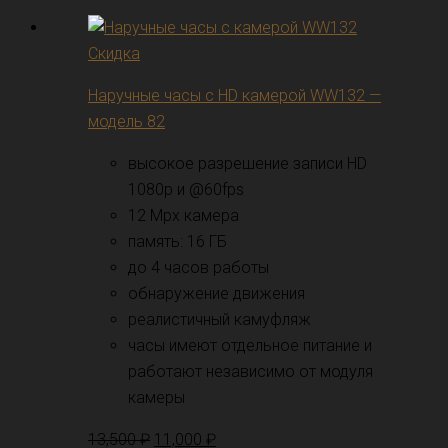
Скидка
Наручные часы с HD камерой WW132 —
модель 82
высокое разрешение записи HD
1080p и @60fps
12 Mpx камера
память: 16 ГБ
до 4 часов работы
обнаружение движения
реалистичный камуфляж
часы имеют отдельное питание и
работают независимо от модуля
камеры
13,500
₽
11,000
₽