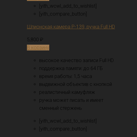
[yith_wcwl_add_to_wishlist]
[yith_compare_button]
Шпионская камера P-139, ручка Full HD
5,800
₽
В корзину
высокое качество записи Full HD
поддержка памяти: до 64 ГБ
время работы: 1,5 часа
выдвижной объектив с кнопкой
реалистичный камуфляж
ручка может писать и имеет
сменный стержень
[yith_wcwl_add_to_wishlist]
[yith_compare_button]