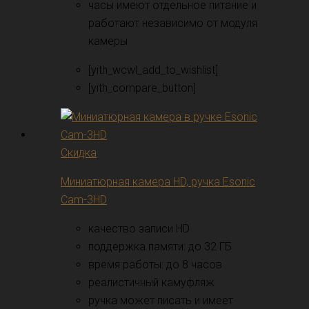
часы имеют отдельное питание и
работают независимо от модуля
камеры
[yith_wcwl_add_to_wishlist]
[yith_compare_button]
Скидка
Миниатюрная камера HD, ручка Esonic
Cam-3HD
качество записи HD
поддержка памяти: до 32 ГБ
время работы: до 8 часов
реалистичный камуфляж
ручка может писать и имеет