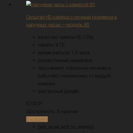
Скрытая HD камера с ночным режимом в
наручных часах — модель 85
качество записи HD 720p
память: 8 ГБ
время работы: 1,5 часа
реалистичный камуфляж
часы имеют отдельное питание и
работают независимо от модуля
камеры
элегантный дизайн
5,700
₽
Доступность:
В наличии
В корзину
[yith_wcwl_add_to_wishlist]