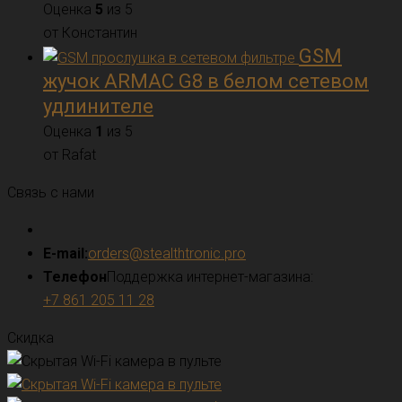
Оценка
5
из 5
от Константин
GSM
жучок ARMAC G8 в белом сетевом
удлинителе
Оценка
1
из 5
от Rafat
Связь с нами
E-mail:
orders@stealthtronic.pro
Телефон
Поддержка интернет-магазина:
+7 861 205 11 28
Скидка