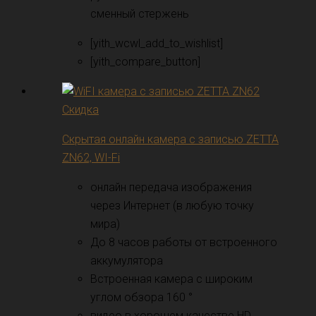
сменный стержень
[yith_wcwl_add_to_wishlist]
[yith_compare_button]
Скидка
Скрытая онлайн камера с записью ZETTA
ZN62, WI-Fi
онлайн передача изображения
через Интернет (в любую точку
мира)
До 8 часов работы от встроенного
аккумулятора
Встроенная камера с широким
углом обзора 160 °
видео в хорошем качестве HD