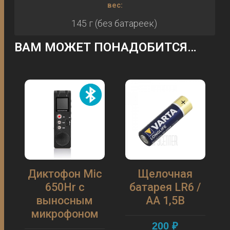
вес:
145 г (без батареек)
ВАМ МОЖЕТ ПОНАДОБИТСЯ…
Диктофон Mic
Щелочная
650Hr с
батарея LR6 /
выносным
AA 1,5В
микрофоном
200
₽