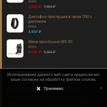
Оценка
5.00
3,000
₽
7,400
₽
из 5
Диктофон прослушка в часах D50 с
дисплеем
Оценка
5.00
4,800
₽
из 5
Мини прослушка UBS-02
Оценка
5.00
6,000
₽
9,500
₽
из 5
ПОСЛЕДНИЕ НОВОСТИ
Использование данного веб-сайта предполагает
ваше согласие на обработку файлов cookies.
🎩 Игры в шпионаж — легально и с пользой:
Принимаю
шпионские гаджеты для детей и взрослых
Где чаще всего можно найти скрытую камеру?
Шпионские камеры — каково их время записи?