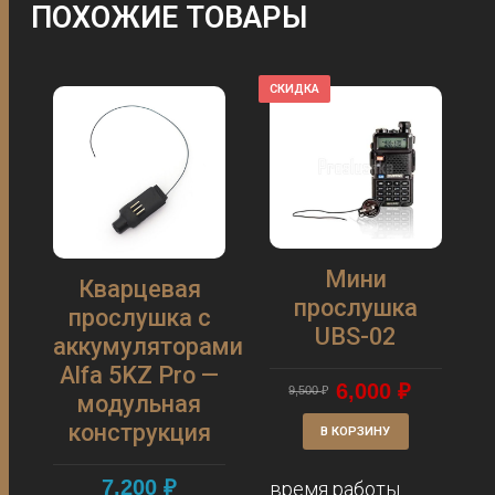
ПОХОЖИЕ ТОВАРЫ
СКИДКА
Мини
Кварцевая
прослушка
прослушка с
UBS-02
аккумуляторами
Alfa 5KZ Pro —
6,000
₽
9,500
₽
модульная
конструкция
В КОРЗИНУ
7,200
₽
время работы