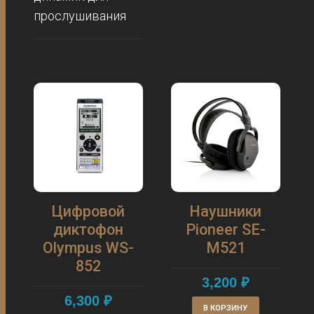
прослушивания
Цифровой
Наушники
диктофон
Pioneer SE-
Olympus WS-
M521
852
3,200
₽
6,300
₽
В КОРЗИНУ