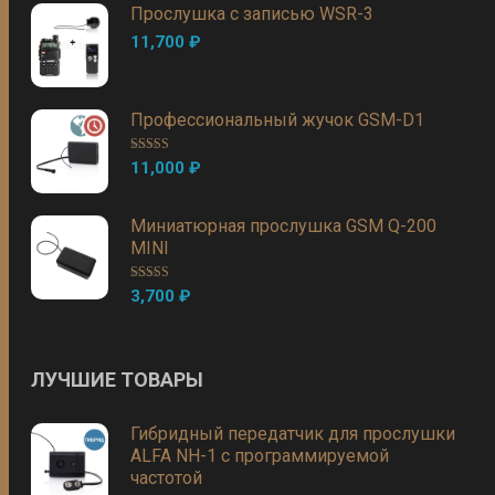
Прослушка с записью WSR-3
11,700
₽
Профессиональный жучок GSM-D1
Оценка
5.00
11,000
₽
из 5
Миниатюрная прослушка GSM Q-200
MINI
Оценка
5.00
3,700
₽
из 5
ЛУЧШИЕ ТОВАРЫ
Гибридный передатчик для прослушки
ALFA NH-1 с программируемой
частотой