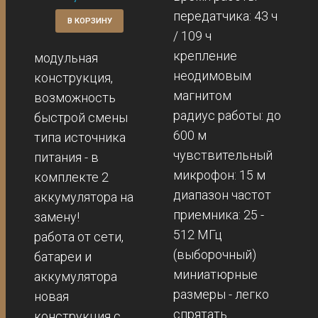
передатчика: 43 ч
В КОРЗИНУ
/ 109 ч
крепление
модульная
неодимовым
конструкция,
магнитом
возможность
радиус работы: до
быстрой смены
600 м
типа источника
чувствительный
питания - в
микрофон: 15 м
комплекте 2
диапазон частот
аккумулятора на
приемника: 25 -
замену!
512 МГц
работа от сети,
(выборочный)
батареи и
миниатюрные
аккумулятора
размеры - легко
новая
спрятать
конструкция с