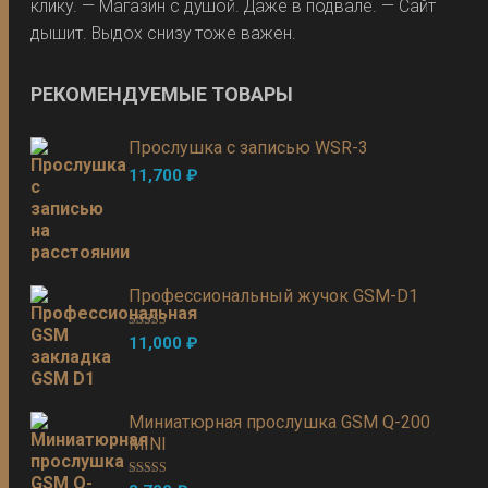
клику. — Магазин с душой. Даже в подвале. — Сайт
дышит. Выдох снизу тоже важен.
РЕКОМЕНДУЕМЫЕ ТОВАРЫ
Прослушка с записью WSR-3
11,700
₽
Профессиональный жучок GSM-D1
Оценка
5.00
11,000
₽
из 5
Миниатюрная прослушка GSM Q-200
MINI
Оценка
5.00