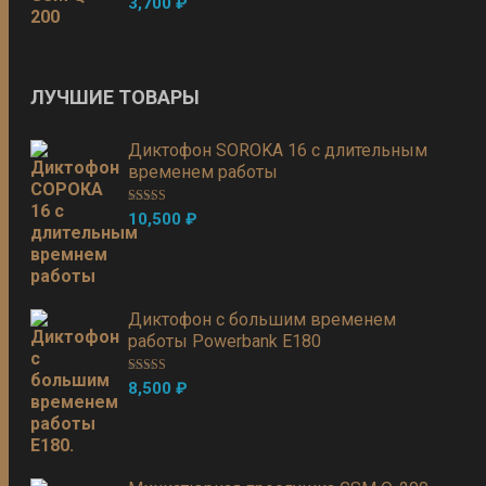
3,700
₽
из 5
ЛУЧШИЕ ТОВАРЫ
Диктофон SOROKA 16 с длительным
временем работы
Оценка
5.00
10,500
₽
из 5
Диктофон с большим временем
работы Powerbank E180
Оценка
5.00
8,500
₽
из 5