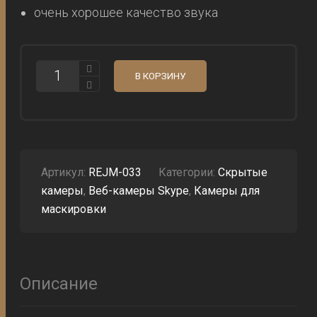
очень хорошее качество звука
КОЛИЧЕСТВО
В КОРЗИНУ
КАМЕРА
HS-
33
ПОВОРОТНЫЙ
ОБЪЕКТИВ,
РЕЖИМ
ДИКТОФОНА
И
Артикул:
REJM-033
Категории:
Скрытые
ВЕБ-
камеры
,
Веб-камеры Skype
,
Камеры для
КАМЕРЫ
маскировки
Описание