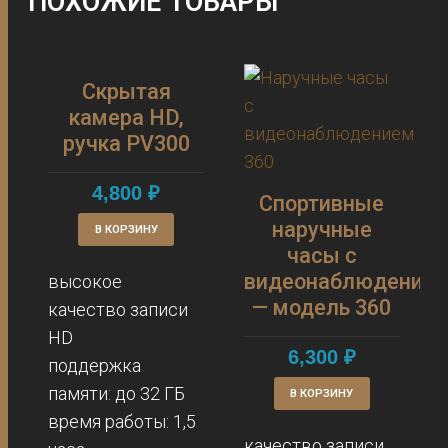
ПОХОЖИЕ ТОВАРЫ
С
Скрытая
камера HD,
ручка PV300
4,800
₽
Спортивные
наручные
В КОРЗИНУ
часы с
видеонаблюдение
высокое
— модель 360
качество записи
HD
6,300
₽
поддержка
памяти: до 32 ГБ
В КОРЗИНУ
время работы: 1,5
качество записи