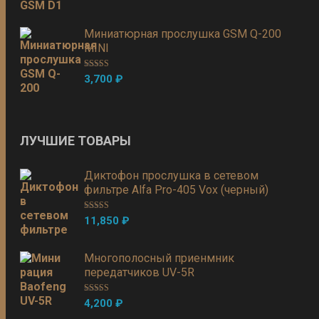
Миниатюрная прослушка GSM Q-200
MINI
Оценка
5.00
3,700
₽
из 5
ЛУЧШИЕ ТОВАРЫ
Диктофон прослушка в сетевом
фильтре Alfa Pro-405 Vox (черный)
Оценка
5.00
11,850
₽
из 5
Многополосный приенмник
передатчиков UV-5R
Оценка
5.00
4,200
₽
из 5