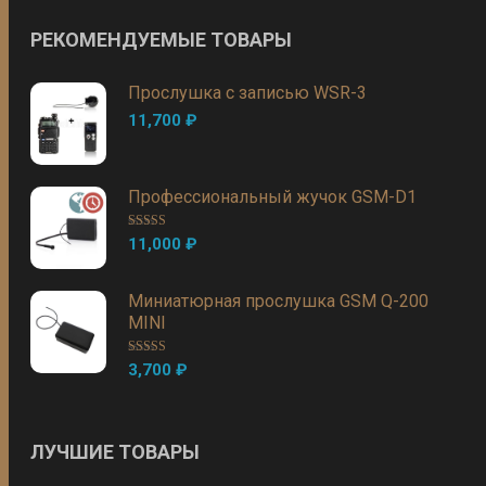
РЕКОМЕНДУЕМЫЕ ТОВАРЫ
Прослушка с записью WSR-3
11,700
₽
Профессиональный жучок GSM-D1
Оценка
5.00
11,000
₽
из 5
Миниатюрная прослушка GSM Q-200
MINI
Оценка
5.00
3,700
₽
из 5
ЛУЧШИЕ ТОВАРЫ