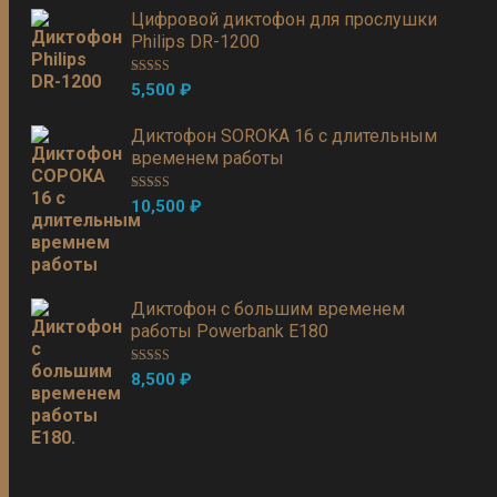
Цифровой диктофон для прослушки
Philips DR-1200
Оценка
5.00
5,500
₽
из 5
Диктофон SOROKA 16 с длительным
временем работы
Оценка
5.00
10,500
₽
из 5
Диктофон с большим временем
работы Powerbank E180
Оценка
5.00
8,500
₽
из 5