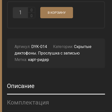
КОЛИЧЕСТВО
В КОРЗИНУ
ДИКТОФОН
СКРЫТЫЙ
В
КАРТРИДЕР
DATATRAVELER
-
ДО
2000
Артикул:
DYK-014
Категории:
Скрытые
ЧАСОВ
диктофоны
,
Прослушка с записью
ЗАПИСИ
(ЧЕРНЫЙ)
Метка:
карт-ридер
Описание
Комплектация