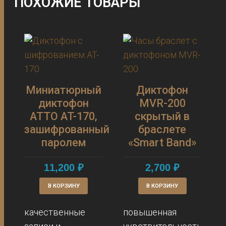
ПОХОЖИЕ ТОВАРЫ
С
Миниатюрный
Диктофон
диктофон
MVR-200
ATTO AT-170,
скрытый в
зашифрованный
браслете
паролем
«Smart Band»
11,200
₽
2,700
₽
В КОРЗИНУ
В КОРЗИНУ
качественные
повышенная