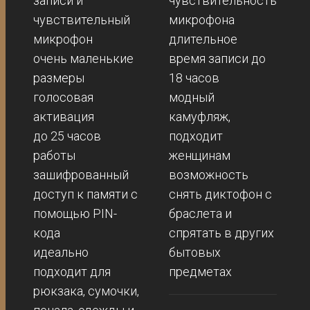
записи и
чувствительность
чувствительный
микрофона
микрофон
длительное
очень маленькие
время записи до
размеры
18 часов
голосовая
модный
активация
камуфляж,
до 25 часов
подходит
работы
женщинам
зашифрованный
возможность
доступ к памяти с
снять диктофон с
помощью PIN-
браслета и
кода
спрятать в других
идеально
бытовых
подходит для
предметах
рюкзака, сумочки,