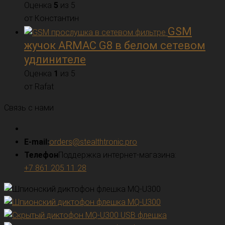
Оценка
5
из 5
от Константин
GSM
жучок ARMAC G8 в белом сетевом
удлинителе
Оценка
1
из 5
от Rafat
Связь с нами
E-mail:
orders@stealthtronic.pro
Телефон
Поддержка интернет-магазина:
+7 861 205 11 28