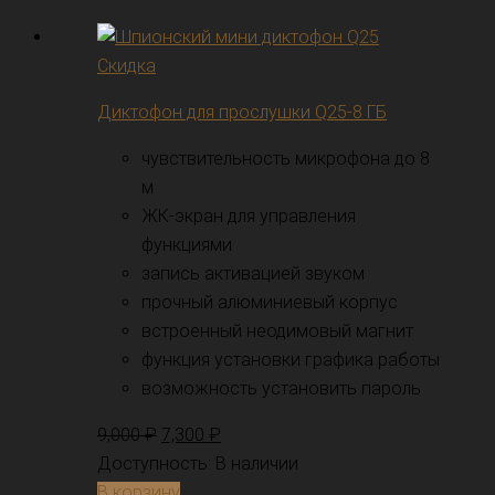
Скидка
Диктофон для прослушки Q25-8 ГБ
чувствительность микрофона до 8
м
ЖК-экран для управления
функциями
запись активацией звуком
прочный алюминиевый корпус
встроенный неодимовый магнит
функция установки графика работы
возможность установить пароль
9,000
₽
7,300
₽
Доступность:
В наличии
В корзину