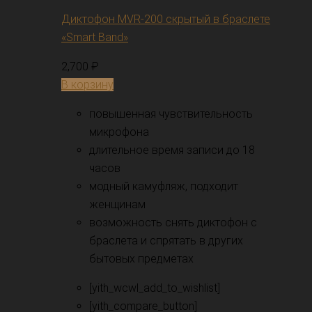
Диктофон MVR-200 скрытый в браслете
«Smart Band»
2,700
₽
В корзину
повышенная чувствительность
микрофона
длительное время записи до 18
часов
модный камуфляж, подходит
женщинам
возможность снять диктофон с
браслета и спрятать в других
бытовых предметах
[yith_wcwl_add_to_wishlist]
[yith_compare_button]