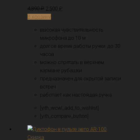
4,890
₽
2,500
₽
В корзину
высокая чувствительность
микрофона до 10 м
долгое время работы ручки: до 30
часов
можно спрятать в верхнем
кармане рубашки
предназначен для скрытой записи
встреч
работает как настоящая ручка
[yith_wcwl_add_to_wishlist]
[yith_compare_button]
Скидка