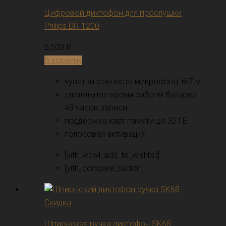
Цифровой диктофон для прослушки
Philips DR-1200
5,500
₽
В корзину
чувствительность микрофона: 6-7 м
длительное время работы батареи:
48 часов записи
поддержка карт памяти до 32 ГБ
голосовая активация
[yith_wcwl_add_to_wishlist]
[yith_compare_button]
Скидка
Шпионская ручка диктофон SK68