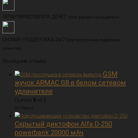
ГАРАНТИЯ ВОЗВРАТА ДЕНЕГ
100% вернем назад деньги.
ОНЛАЙН ПОДДЕРЖКА 24/7
Круглосуточная поддержка
клиентов.
Последние отзывы
GSM
жучок ARMAC G8 в белом сетевом
удлинителе
Оценка
3
из 5
от Нино
Скрытый диктофон Alfa D-250
powerbank 20000 мАч