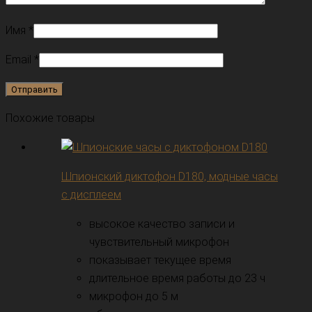
Имя
*
Email
*
Похожие товары
Шпионский диктофон D180, модные часы
с дисплеем
высокое качество записи и
чувствительный микрофон
показывает текущее время
длительное время работы до 23 ч
микрофон до 5 м