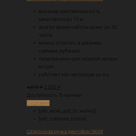
высокая чувствительность
микрофона до 10 м
долгое время работы ручки: до 30
часов
можно спрятать в верхнем
кармане рубашки
предназначен для скрытой записи
встреч
работает как настоящая ручка
4,890
₽
2,500
₽
Доступность:
В наличии
В корзину
[yith_wcwl_add_to_wishlist]
[yith_compare_button]
Шпионская ручка диктофон SK68