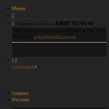
Меню
8(800) 707-51-44
Поддержка Клиентов
Краснодар
Краснодар, Сормовскаяул., д.10е, оф.22,
РФ, 350000
orders@stealthtronic.pro
0
0 позиций
0
₽
Главная
Магазин