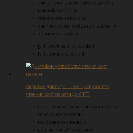
длительное время работы до 23 ч
микрофон до 5 м
обнаружение голоса
записи с отметкой даты и времени
хороший камуфляж
[yith_wcwl_add_to_wishlist]
[yith_compare_button]
Скрытый диктофон UR-01 устройство
чтенния карт памяти до 64ГБ
предназначен для записи встреч на
близком расстоянии
голосовая активация
реалистичный камуфляж