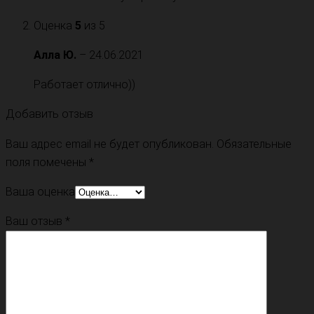
Оценка
5
из 5
Алла Ю.
–
24.06.2021
Работает отлично))
Добавить отзыв
Ваш адрес email не будет опубликован.
Обязательные
поля помечены
*
Ваша оценка
Ваш отзыв
*