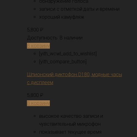
обнаружение голоса
записи с отметкой даты и времени
хороший камуфляж
5,800
₽
Доступность:
В наличии
В корзину
[yith_wcwl_add_to_wishlist]
[yith_compare_button]
Шпионский диктофон D180, модные часы
с дисплеем
5,800
₽
В корзину
высокое качество записи и
чувствительный микрофон
показывает текущее время