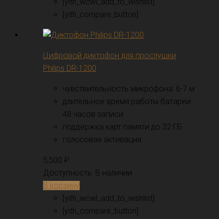
[yith_wcwl_add_to_wishlist]
[yith_compare_button]
Цифровой диктофон для прослушки
Philips DR-1200
чувствительность микрофона: 6-7 м
длительное время работы батареи:
48 часов записи
поддержка карт памяти до 32 ГБ
голосовая активация
5,500
₽
Доступность:
В наличии
В корзину
[yith_wcwl_add_to_wishlist]
[yith_compare_button]