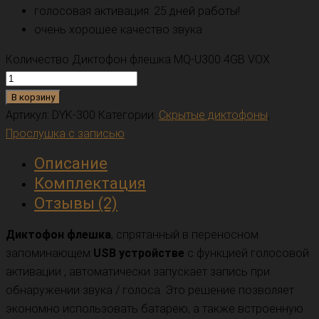
голосовая активация: 25 дней работы!
очень хорошее качество звука
Количество Диктофон флешка MQ-U300 4GB VOX
В корзину
Артикул:
DYK-300
Категории:
Скрытые диктофоны
,
Прослушка с записью
Описание
Комплектация
Отзывы (2)
Диктофон флешка
, спрятанный в переносном
запоминающем
USB устройстве
с функцией голосовой
активации , автоматически запускает запись при
обнаружении звука / голоса. Это решение позволяет
экономно использовать батарею, а также встроенную