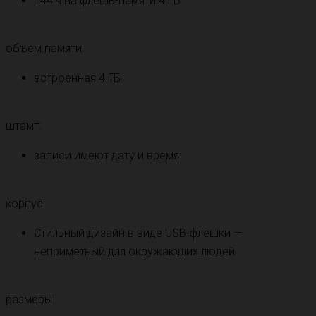
144 ч на флешь-памяти 4 ГБ
объем памяти:
встроенная 4 ГБ
штамп:
записи имеют дату и время
корпус:
Стильный дизайн в виде USB-флешки —
неприметный для окружающих людей
размеры: