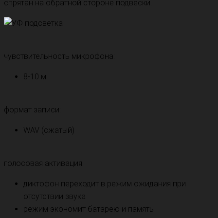
спрятан на обратной стороне подвески.
чувствительность микрофона:
8-10 м
формат записи:
WAV (сжатый)
голосовая активация:
диктофон переходит в режим ожидания при
отсутствии звука
режим экономит батарею и память