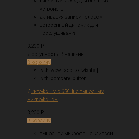
линейный выход для внешних
устройств
активация записи голосом
встроенный динамик для
прослушивания
3,200
₽
Доступность:
В наличии
В корзину
[yith_wcwl_add_to_wishlist]
[yith_compare_button]
Диктофон Mic 650Hr с выносным
микрофоном
3,200
₽
В корзину
выносной микрофон с клипсой