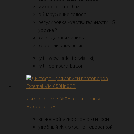
микрофон до 10 м
обнаружение голоса
регулировка чувствительности - 5
уровней
календарная запись
хороший камуфляж
[yith_wcwl_add_to_wishlist]
[yith_compare_button]
Диктофон Mic 650Hr с выносным
микрофоном
выносной микрофон с клипсой
удобный ЖК-экран с подсветкой