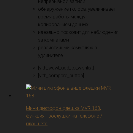
непрерывной записи
обнаружение голоса, увеличивает
время работы между
копированием данных
идеально подходит для наблюдения
за комнатами
реалистичный камуфляж в
удлинителе
[yith_wcwl_add_to_wishlist]
[yith_compare_button]
Мини-диктофон флешка MVR-168,
функция прослушки на телефоне /
планшете