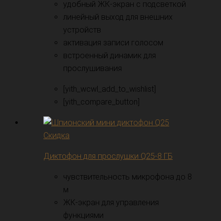
удобный ЖК-экран с подсветкой
линейный выход для внешних
устройств
активация записи голосом
встроенный динамик для
прослушивания
[yith_wcwl_add_to_wishlist]
[yith_compare_button]
Скидка
Диктофон для прослушки Q25-8 ГБ
чувствительность микрофона до 8
м
ЖК-экран для управления
функциями