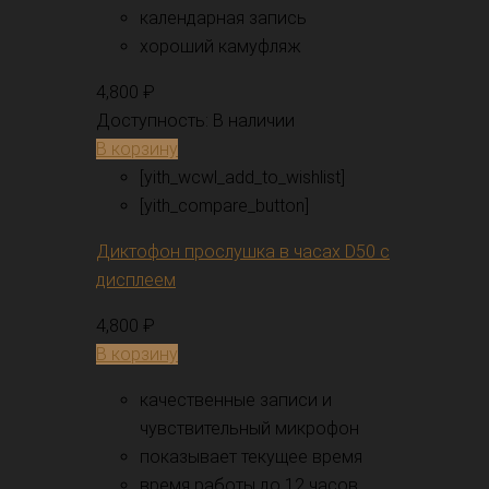
календарная запись
хороший камуфляж
4,800
₽
Доступность:
В наличии
В корзину
[yith_wcwl_add_to_wishlist]
[yith_compare_button]
Диктофон прослушка в часах D50 с
дисплеем
4,800
₽
В корзину
качественные записи и
чувствительный микрофон
показывает текущее время
время работы до 12 часов