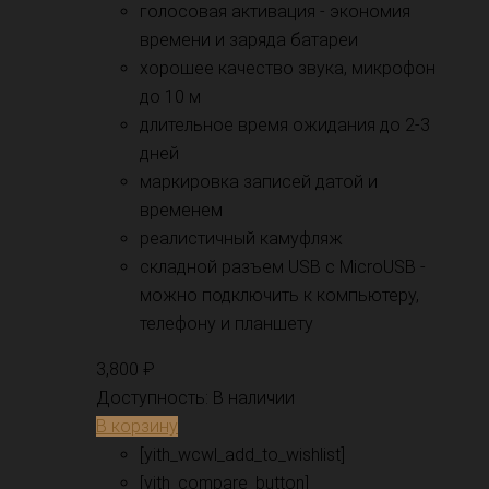
голосовая активация - экономия
времени и заряда батареи
хорошее качество звука, микрофон
до 10 м
длительное время ожидания до 2-3
дней
маркировка записей датой и
временем
реалистичный камуфляж
складной разъем USB с MicroUSB -
можно подключить к компьютеру,
телефону и планшету
3,800
₽
Доступность:
В наличии
В корзину
[yith_wcwl_add_to_wishlist]
[yith_compare_button]