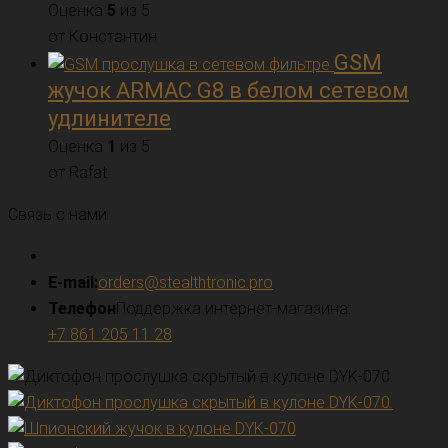
Оценка
5
из 5
от Константин
GSM
жучок ARMAC G8 в белом сетевом
удлинителе
Оценка
1
из 5
от Rafat
Связь с нами
E-mail:
orders@stealthtronic.pro
Телефон
Поддержка интернет-магазина:
+7 861 205 11 28