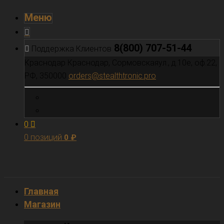
Меню
8(800) 707-51-44
Поддержка Клиентов
Краснодар
Краснодар, Сормовскаяул., д.10е, оф.22,
РФ, 350000
orders@stealthtronic.pro
0
0 позиций
0
₽
Главная
Магазин