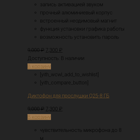
запись активацией звуком
прочный алюминиевый корпус
встроенный неодимовый магнит
функция установки графика работы
возможность установить пароль
9,000
₽
7,300
₽
Доступность:
В наличии
В корзину
[yith_wcwl_add_to_wishlist]
[yith_compare_button]
Диктофон для прослушки Q25-8 ГБ
9,000
₽
7,300
₽
В корзину
чувствительность микрофона до 8
м