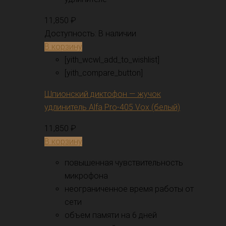
11,850
₽
Доступность:
В наличии
В корзину
[yith_wcwl_add_to_wishlist]
[yith_compare_button]
Шпионский диктофон — жучок
удлинитель Alfa Pro-405 Vox (белый)
11,850
₽
В корзину
повышенная чувствительность
микрофона
неограниченное время работы от
сети
объем памяти на 6 дней