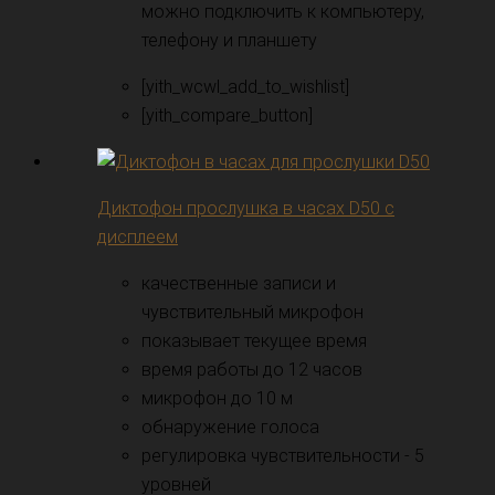
можно подключить к компьютеру,
телефону и планшету
[yith_wcwl_add_to_wishlist]
[yith_compare_button]
Диктофон прослушка в часах D50 с
дисплеем
качественные записи и
чувствительный микрофон
показывает текущее время
время работы до 12 часов
микрофон до 10 м
обнаружение голоса
регулировка чувствительности - 5
уровней