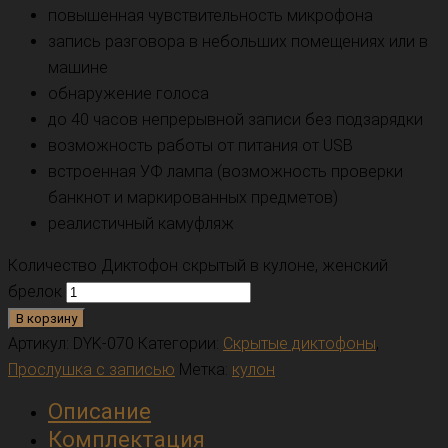
повышенная чувствительность микрофона
запись разговора в небольших помещениях или в
машине
обнаружение голоса
до 40 часов непрерывной записи без подзарядки
возможность работы от питания от USB
встроенная УФ лампа (возможность проверки
банкнот и маркированных предметов)
реалистичный камуфляж
Количество Диктофон скрытый в кулоне, женский
брелок
В корзину
Артикул:
DYK-070
Категории:
Скрытые диктофоны
,
Прослушка с записью
Метка:
кулон
Описание
Комплектация