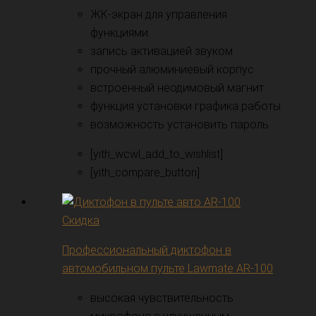
ЖК-экран для управления
функциями
запись активацией звуком
прочный алюминиевый корпус
встроенный неодимовый магнит
функция установки графика работы
возможность установить пароль
[yith_wcwl_add_to_wishlist]
[yith_compare_button]
Скидка
Профессиональный диктофон в
автомобильном пульте Lawmate AR-100
высокая чувствительность