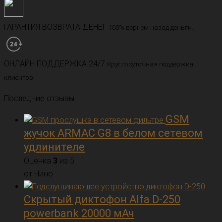
ГАРАНТИЯ ВОЗВРАТА ДЕНЕГ
100% вернем назад деньги.
ОНЛАЙН ПОДДЕРЖКА 24/7
Круглосуточная поддержка
клиентов.
Последние отзывы
GSM
жучок ARMAC G8 в белом сетевом
удлинителе
Оценка
3
из 5
от Нино
Скрытый диктофон Alfa D-250
powerbank 20000 мАч