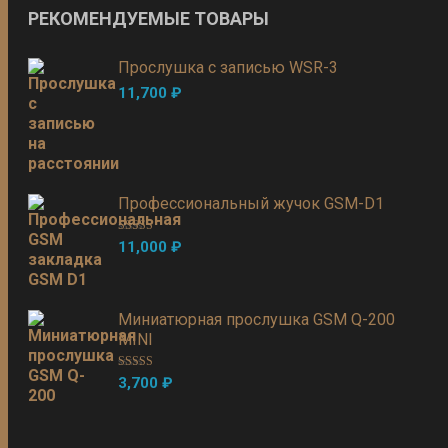
РЕКОМЕНДУЕМЫЕ ТОВАРЫ
Прослушка с записью WSR-3
11,700
₽
Профессиональный жучок GSM-D1
Оценка
5.00
11,000
₽
из 5
Миниатюрная прослушка GSM Q-200
MINI
Оценка
5.00
3,700
₽
из 5