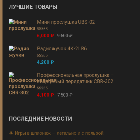
ЛУЧШИЕ ТОВАРЫ
Мини прослушка UBS-02
Оценка
5.00
6,000
₽
9,500
₽
из 5
Радиожучок 4K-2LR6
Оценка
5.00
4,200
₽
из 5
Профессиональная прослушка –
кварцевый передатчик CBR-302
Оценка
5.00
4,100
₽
7,500
₽
из 5
ПОСЛЕДНИЕ НОВОСТИ
🎩 Игры в шпионаж — легально и с пользой: