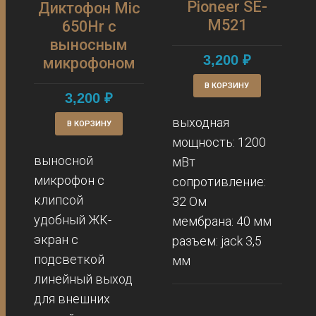
Pioneer SE-
Диктофон Mic
M521
650Hr с
выносным
3,200
₽
микрофоном
В КОРЗИНУ
3,200
₽
выходная
В КОРЗИНУ
мощность: 1200
выносной
мВт
микрофон с
сопротивление:
клипсой
32 Ом
удобный ЖК-
мембрана: 40 мм
экран с
разъем: jack 3,5
подсветкой
мм
линейный выход
для внешних