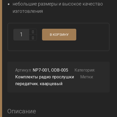
небольшие размеры и высокое качество
изготовления
КОЛИЧЕСТВО
В КОРЗИНУ
ПРОСЛУШКА
СКРЫТАЯ
В
КОРОБКЕ
КОМПАКТ-
ДИСКА
ALFA
NP7-
Артикул:
NP7-001, ODB-005
Категория:
1
Комплекты радио прослушки
Метки:
С
ПРИЕМНИКОМ
передатчик
,
кварцевый
Описание