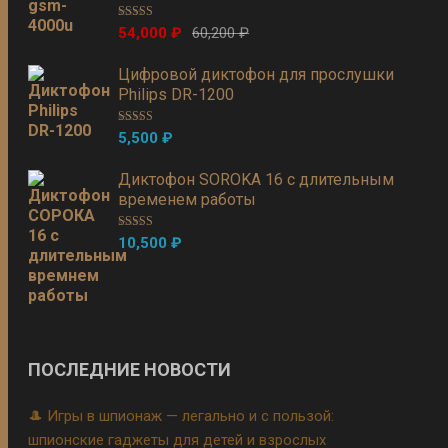
Оценка
5.00
54,000
₽
60,200
₽
из 5
Цифровой диктофон для прослушки
Philips DR-1200
Оценка
5.00
5,500
₽
из 5
Диктофон SOROKA 16 с длительным
временем работы
Оценка
5.00
10,500
₽
из 5
ПОСЛЕДНИЕ НОВОСТИ
🎩 Игры в шпионаж — легально и с пользой:
шпионские гаджеты для детей и взрослых