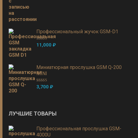
Профессиональный жучок GSM-D1
Оценка
5.00
11,000
₽
из 5
Миниатюрная прослушка GSM Q-200
MINI
Оценка
5.00
3,700
₽
из 5
ЛУЧШИЕ ТОВАРЫ
Профессиональная прослушка GSM-
4000U