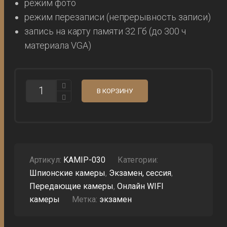
режим фото
режим перезаписи (непрерывность записи)
запись на карту памяти 32 Гб (до 300 ч
материала VGA)
КОЛИЧЕСТВО
В КОРЗИНУ
МИНИ
WIFI
КАМЕРА
НА
ЭКЗАМЕН,
В
ВИДЕ
ПУГОВИЦЫ
Артикул:
KAMIP-030
Категории:
IP-
Шпионские камеры
,
Экзамен, сессия
,
30
Передающие камеры
,
Онлайн WIFI
камеры
Метка:
экзамен