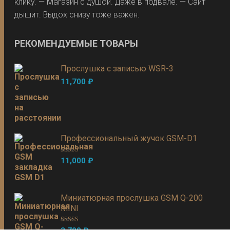
клику. — Магазин с душой. Даже в подвале. — Сайт
дышит. Выдох снизу тоже важен.
РЕКОМЕНДУЕМЫЕ ТОВАРЫ
Прослушка с записью WSR-3
11,700
₽
Профессиональный жучок GSM-D1
Оценка
5.00
11,000
₽
из 5
Миниатюрная прослушка GSM Q-200
MINI
Оценка
5.00