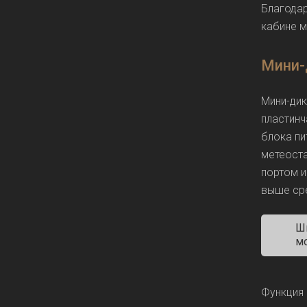
Благодар
кабине 
Мини-
Мини-дик
пластинч
блока пи
метеоста
портом и
выше сре
Ш
мо
Функция 