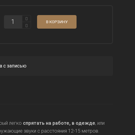
КОЛИЧЕСТВО
В КОРЗИНУ
МИНИ-
ДИКТОФОН
АЛЬФА
ПРО-401
ДЛЯ
МАСКИРОВКИ
а с записью
рый легко
спрятать на работе, в одежде
, или
ужающие звуки с расстояния 12-15 метров.