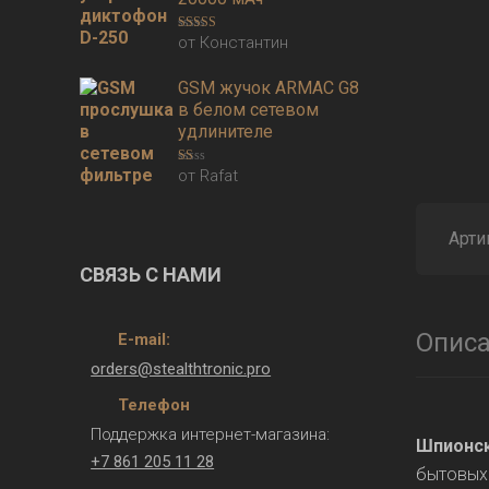
от Константин
Оценка
5
из
5
GSM жучок ARMAC G8
в белом сетевом
удлинителе
от Rafat
Оценка
1
из
5
Арти
СВЯЗЬ С НАМИ
Опис
E-mail:
orders@stealthtronic.pro
Телефон
Поддержка интернет-магазина:
Шпионск
+7 861 205 11 28
бытовых 