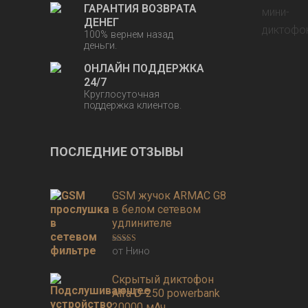
ГАРАНТИЯ ВОЗВРАТА
ДЕНЕГ
100% вернем назад
деньги.
ОНЛАЙН ПОДДЕРЖКА
24/7
Круглосуточная
поддержка клиентов.
ПОСЛЕДНИЕ ОТЗЫВЫ
GSM жучок ARMAC G8
в белом сетевом
удлинителе
от Нино
Оценка
3
из 5
Скрытый диктофон
Alfa D-250 powerbank
20000 мАч