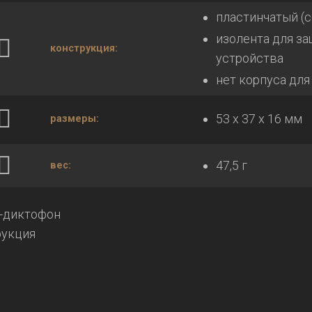
пластинчатый (
изолента для з
конструкция:
устройства
нет корпуса дл
53 х 37 х 16 мм
размеры:
47,5 г
вес:
-диктофон
рукция