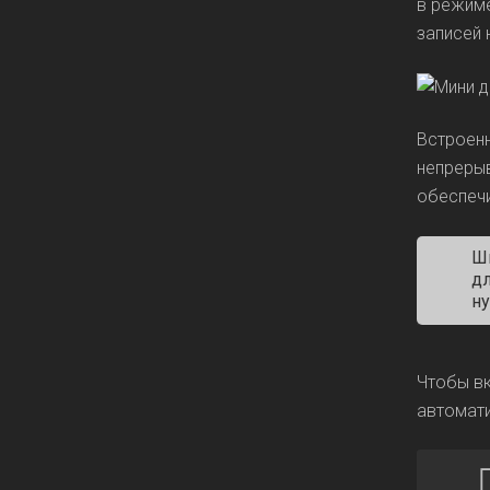
в режиме
записей 
Встроенн
непрерыв
обеспечи
Ш
дл
ну
Чтобы вк
автомат