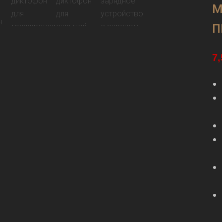
М
П
7