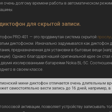
я очень долгому времени работы в автоматическом режиме
машины.
диктофон для скрытой записи.
тофон PRO-401 — это продвинутая система скрытой
прослу
атым диктофоном. Изначально задумывался как диктофон 
тания, предназначенная для установки в бытовые вещи (напр
нции). Однако благодаря нашей оригинальной идее он ста
 двумя изолированными батареями Nokia BL-5C. Соотношен
днего в своем классе.
пионский мини-диктофон отличается очень длительным вр
жет самостоятельно вести запись до 16 дней, например, в о
голосовой активации, позволяет устройству записывать тол