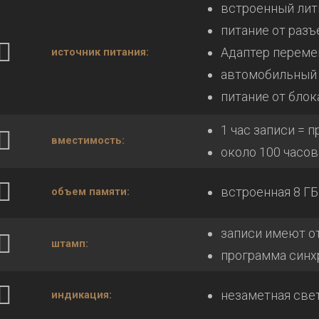
встроенный лит
питание от разъ
Адаптер переме
источник питания:
автомобильный 
питание от блок
1 час записи = 
вместимость:
около 100 часов
встроенная 8 ГБ
объем памяти:
записи имеют о
штамп:
программа синх
незаметная све
индикация: