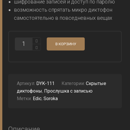
шифрование записей и доступ по паролю
возможность спрятать микро диктофон
самостоятельно в повседневных вещах
КОЛИЧЕСТВО
В КОРЗИНУ
ДИКТОФОН
ПРОСЛУШКА
SOROKA
11
ПИТАНИЕ
ОТ
БАТАРЕИ
1,5В
Артикул:
DYK-111
Категории:
Скрытые
диктофоны
,
Прослушка с записью
Метки:
Edic
,
Soroka
Описание