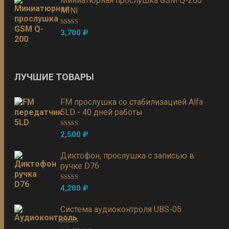
Миниатюрная прослушка GSM Q-200
MINI
Оценка
5.00
3,700
₽
из 5
ЛУЧШИЕ ТОВАРЫ
FM прослушка со стабилизацией Alfa
5LD - 40 дней работы
Оценка
5.00
2,500
₽
из 5
Диктофон, прослушка с записью в
ручке D76
Оценка
5.00
4,200
₽
из 5
Система аудиоконтроля UBS-05