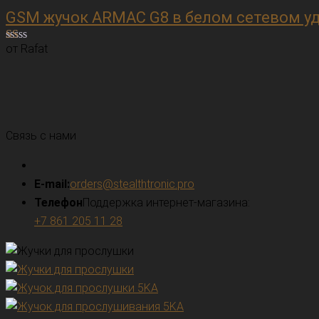
GSM жучок ARMAC G8 в белом сетевом у
от Rafat
Оценка
1
из
5
Связь с нами
E-mail:
orders@stealthtronic.pro
Телефон
Поддержка интернет-магазина:
+7 861 205 11 28