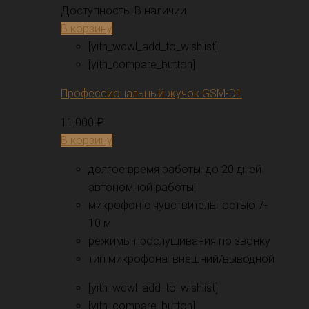
Доступность:
В наличии
В корзину
[yith_wcwl_add_to_wishlist]
[yith_compare_button]
Профессиональный жучок GSM-D1
11,000
₽
В корзину
долгое время работы: до 20 дней
автономной работы!
микрофон с чувствительностью 7-
10 м
режимы прослушивания по звонку
тип микрофона: внешний/выводной
[yith_wcwl_add_to_wishlist]
[yith_compare_button]