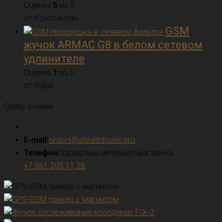
Оценка
5
из 5
от Константин
GSM
жучок ARMAC G8 в белом сетевом
удлинителе
Оценка
1
из 5
от Rafat
Связь с нами
E-mail:
orders@stealthtronic.pro
Телефон
Поддержка интернет-магазина:
+7 861 205 11 28