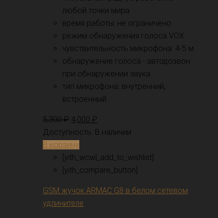
любой точки мира
время работы: не ограничено
режим обнаружения голоса VOX
чувствительность микрофона: 4-5 м
обнаружение голоса - автодозвон
при обнаружении звука
тип микрофона: внутренний,
встроенный
5,300
₽
4,000
₽
Доступность:
В наличии
В корзину
[yith_wcwl_add_to_wishlist]
[yith_compare_button]
GSM жучок ARMAC G8 в белом сетевом
удлинителе