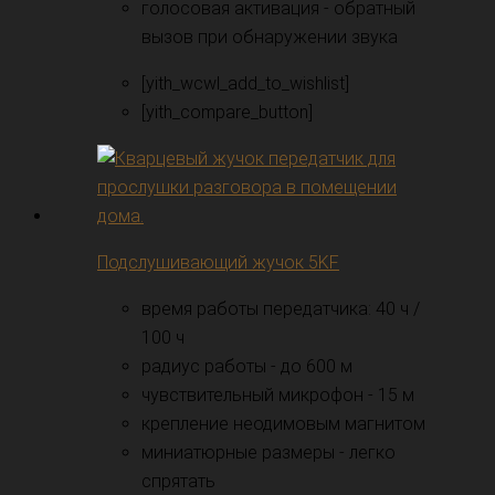
голосовая активация - обратный
вызов при обнаружении звука
[yith_wcwl_add_to_wishlist]
[yith_compare_button]
Подслушивающий жучок 5KF
время работы передатчика: 40 ч /
100 ч
радиус работы - до 600 м
чувствительный микрофон - 15 м
крепление неодимовым магнитом
миниатюрные размеры - легко
спрятать