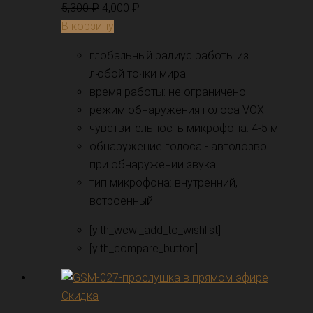
5,300
₽
4,000
₽
В корзину
глобальный радиус работы из
любой точки мира
время работы: не ограничено
режим обнаружения голоса VOX
чувствительность микрофона: 4-5 м
обнаружение голоса - автодозвон
при обнаружении звука
тип микрофона: внутренний,
встроенный
[yith_wcwl_add_to_wishlist]
[yith_compare_button]
Скидка