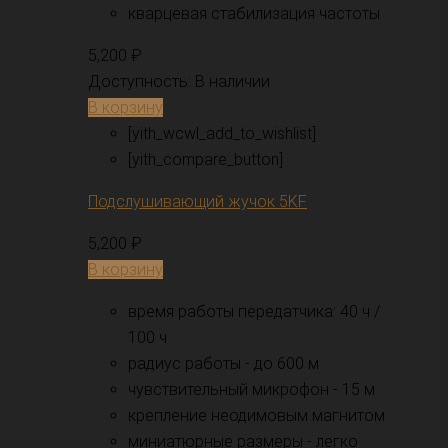
кварцевая стабилизация частоты
5,200
₽
Доступность:
В наличии
В корзину
[yith_wcwl_add_to_wishlist]
[yith_compare_button]
Подслушивающий жучок 5KF
5,200
₽
В корзину
время работы передатчика: 40 ч /
100 ч
радиус работы - до 600 м
чувствительный микрофон - 15 м
крепление неодимовым магнитом
миниатюрные размеры - легко