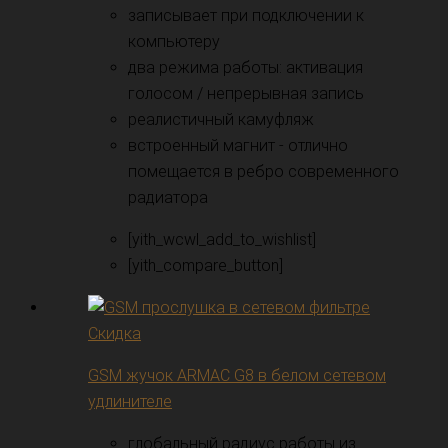
записывает при подключении к
компьютеру
два режима работы: активация
голосом / непрерывная запись
реалистичный камуфляж
встроенный магнит - отлично
помещается в ребро современного
радиатора
[yith_wcwl_add_to_wishlist]
[yith_compare_button]
Скидка
GSM жучок ARMAC G8 в белом сетевом
удлинителе
глобальный радиус работы из