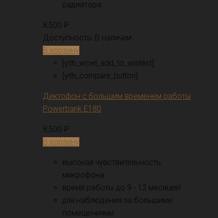
радиатора
8,500
₽
Доступность:
В наличии
В корзину
[yith_wcwl_add_to_wishlist]
[yith_compare_button]
Диктофон с большим временем работы
Powerbank E180
8,500
₽
В корзину
высокая чувствительность
микрофона
время работы до 9 - 12 месяцев!
для наблюдения за большими
помещениями