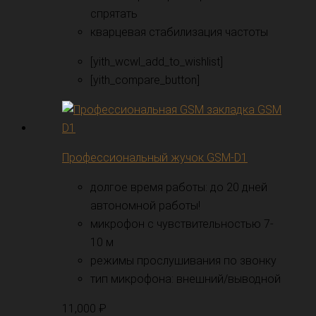
спрятать
кварцевая стабилизация частоты
[yith_wcwl_add_to_wishlist]
[yith_compare_button]
Профессиональный жучок GSM-D1
долгое время работы: до 20 дней
автономной работы!
микрофон с чувствительностью 7-
10 м
режимы прослушивания по звонку
тип микрофона: внешний/выводной
11,000
₽