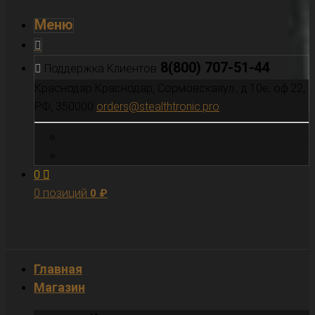
Меню
8(800) 707-51-44
Поддержка Клиентов
Краснодар
Краснодар, Сормовскаяул., д.10е, оф.22,
РФ, 350000
orders@stealthtronic.pro
0
0 позиций
0
₽
Главная
Магазин