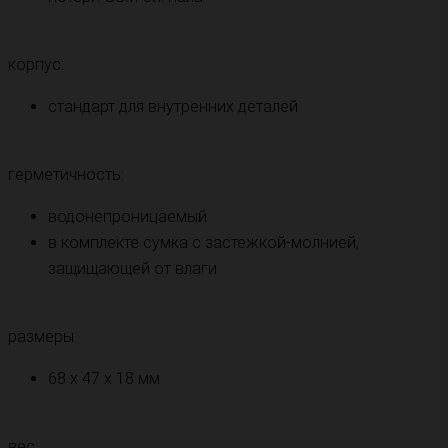
корпус:
стандарт для внутренних деталей
герметичность:
водонепроницаемый
в комплекте сумка с застежкой-молнией,
защищающей от влаги
размеры:
68 х 47 х 18 мм
вес: