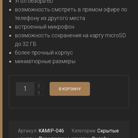
Угол обзора 60 °
возможность смотреть в прямом эфире по
телефону из другого места
встроенный микрофон
возможность сохранения на карту microSD
до 32 ГБ
более прочный корпус
миниатюрные размеры
КОЛИЧЕСТВО
В КОРЗИНУ
ШПИОНСКАЯ
КАМЕРА,
МОДУЛЬ
WIFI
IP-
46
ДЛЯ
МАСКИРОВКИ
Артикул:
KAMIP-046
Категории:
Скрытые